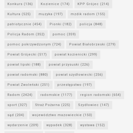
Konkurs
(136)
Kozienice
(174)
KPP Grójec
(214)
Kultura
(525)
muzyka
(197)
mzdik radom
(155)
patriotycznie
(454)
Pionki
(182)
policja
(848)
Policja Radom
(352)
pomoc
(359)
pomoc pokrzywdzonym
(724)
Powiat Białobrzeski
(279)
Powiat Grójecki
(517)
powiat kozienicki
(299)
powiat lipski
(188)
powiat przysuski
(226)
powiat radomski
(880)
powiat szydłowiecki
(256)
Powiat Zwoleński
(251)
przestępstwo
(197)
Radom
(2424)
radomskie
(1177)
region radomski
(654)
sport
(327)
Straż Pożarna
(225)
Szydłowiec
(147)
sąd
(204)
województwo mazowieckie
(150)
wydarzenie
(209)
wypadek
(328)
wystawa
(152)