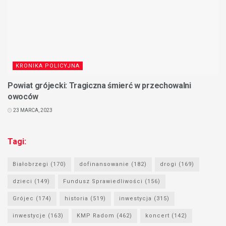
KRONIKA POLICYJNA
Powiat grójecki: Tragiczna śmierć w przechowalni
owoców
23 MARCA, 2023
Tagi:
Białobrzegi
(170)
dofinansowanie
(182)
drogi
(169)
dzieci
(149)
Fundusz Sprawiedliwości
(156)
Grójec
(174)
historia
(519)
inwestycja
(315)
inwestycje
(163)
KMP Radom
(462)
koncert
(142)