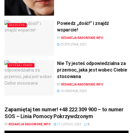
Powiedz „dość!” i znajdź
GOSZCZYN
wsparcie!
BY
REDAKCJA RADOMSKIE.INFO
29 STYCZNIA, 2021
Nie Ty jesteś odpowiedzialna za
UZYSKAJ POMOC
przemoc, jaka jest wobec Ciebie
stosowana
BY
REDAKCJA RADOMSKIE.INFO
16 GRUDNIA, 2020
Zapamiętaj ten numer! +48 222 309 900 – to numer
SOS – Linia Pomocy Pokrzywdzonym
BY
REDAKCJA RADOMSKIE.INFO
21 LUTEGO, 2022
0