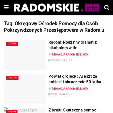
Tag:
Okręgowy Ośrodek Pomocy dla Osób
Pokrzywdzonych Przestępstwem w Radomiu
Radom: Rodzinny dramat z
RADOM
alkoholem w tle
BY
REDAKCJA RADOMSKIE.INFO
2 STYCZNIA, 2022
Powiat grójecki: Areszt za
GRÓJEC
pobicie i okradzenie 50-latka
BY
REDAKCJA RADOMSKIE.INFO
9 GRUDNIA, 2021
Z kraju: Skuteczna pomoc –
PRAWO