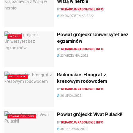
Wisłą w herbie
BY
REDAKCJA RADOMSKIE.INFO
29 PAŹDZIERNIKA, 2022
Powiat grójecki: Uniwersytet bez
GRÓJEC
egzaminów
BY
REDAKCJA RADOMSKIE.INFO
23 WRZEŚNIA, 2022
Radomskie: Etnograf z
RADOMSKIE
kresowym rodowodem
BY
REDAKCJA RADOMSKIE.INFO
30 LIPCA, 2022
Powiat grójecki: Vivat Pułaski!
POWIAT GRÓJECKI
BY
REDAKCJA RADOMSKIE.INFO
30 CZERWCA, 2022