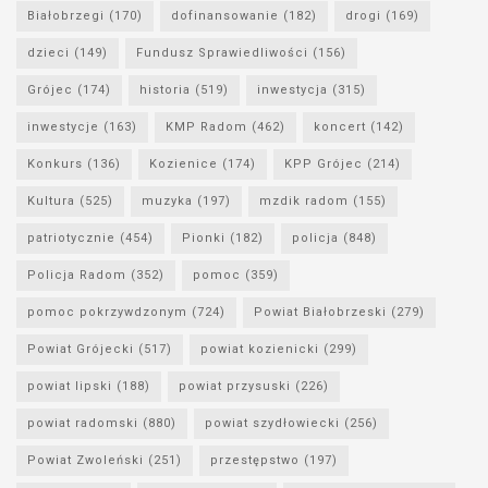
Białobrzegi
(170)
dofinansowanie
(182)
drogi
(169)
dzieci
(149)
Fundusz Sprawiedliwości
(156)
Grójec
(174)
historia
(519)
inwestycja
(315)
inwestycje
(163)
KMP Radom
(462)
koncert
(142)
Konkurs
(136)
Kozienice
(174)
KPP Grójec
(214)
Kultura
(525)
muzyka
(197)
mzdik radom
(155)
patriotycznie
(454)
Pionki
(182)
policja
(848)
Policja Radom
(352)
pomoc
(359)
pomoc pokrzywdzonym
(724)
Powiat Białobrzeski
(279)
Powiat Grójecki
(517)
powiat kozienicki
(299)
powiat lipski
(188)
powiat przysuski
(226)
powiat radomski
(880)
powiat szydłowiecki
(256)
Powiat Zwoleński
(251)
przestępstwo
(197)