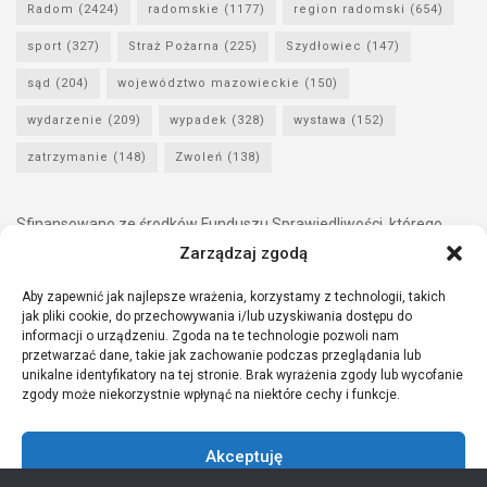
Radom
(2424)
radomskie
(1177)
region radomski
(654)
sport
(327)
Straż Pożarna
(225)
Szydłowiec
(147)
sąd
(204)
województwo mazowieckie
(150)
wydarzenie
(209)
wypadek
(328)
wystawa
(152)
zatrzymanie
(148)
Zwoleń
(138)
Sfinansowano ze środków Funduszu Sprawiedliwości, którego
dysponentem jest Minister Sprawiedliwości.
Zarządzaj zgodą
Aby zapewnić jak najlepsze wrażenia, korzystamy z technologii, takich
jak pliki cookie, do przechowywania i/lub uzyskiwania dostępu do
informacji o urządzeniu. Zgoda na te technologie pozwoli nam
przetwarzać dane, takie jak zachowanie podczas przeglądania lub
unikalne identyfikatory na tej stronie. Brak wyrażenia zgody lub wycofanie
zgody może niekorzystnie wpłynąć na niektóre cechy i funkcje.
Akceptuję