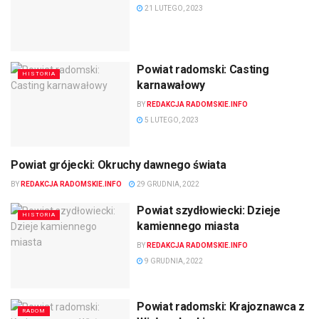
21 LUTEGO, 2023
Powiat radomski: Casting
HISTORIA
karnawałowy
BY
REDAKCJA RADOMSKIE.INFO
5 LUTEGO, 2023
Powiat grójecki: Okruchy dawnego świata
KULTURA
BY
REDAKCJA RADOMSKIE.INFO
29 GRUDNIA, 2022
Powiat szydłowiecki: Dzieje
HISTORIA
kamiennego miasta
BY
REDAKCJA RADOMSKIE.INFO
9 GRUDNIA, 2022
Powiat radomski: Krajoznawca z
RADOM