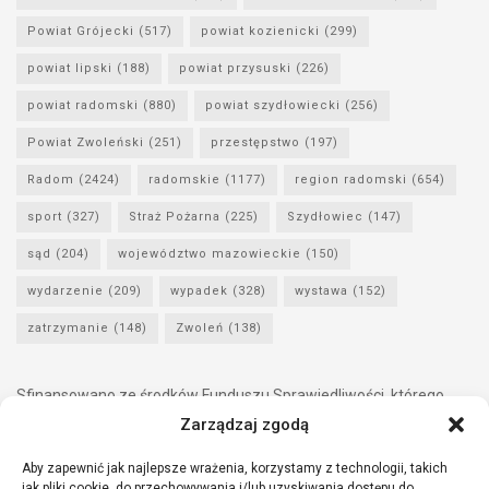
Powiat Grójecki
(517)
powiat kozienicki
(299)
powiat lipski
(188)
powiat przysuski
(226)
powiat radomski
(880)
powiat szydłowiecki
(256)
Powiat Zwoleński
(251)
przestępstwo
(197)
Radom
(2424)
radomskie
(1177)
region radomski
(654)
sport
(327)
Straż Pożarna
(225)
Szydłowiec
(147)
sąd
(204)
województwo mazowieckie
(150)
wydarzenie
(209)
wypadek
(328)
wystawa
(152)
zatrzymanie
(148)
Zwoleń
(138)
Sfinansowano ze środków Funduszu Sprawiedliwości, którego
dysponentem jest Minister Sprawiedliwości.
Zarządzaj zgodą
Aby zapewnić jak najlepsze wrażenia, korzystamy z technologii, takich
jak pliki cookie, do przechowywania i/lub uzyskiwania dostępu do