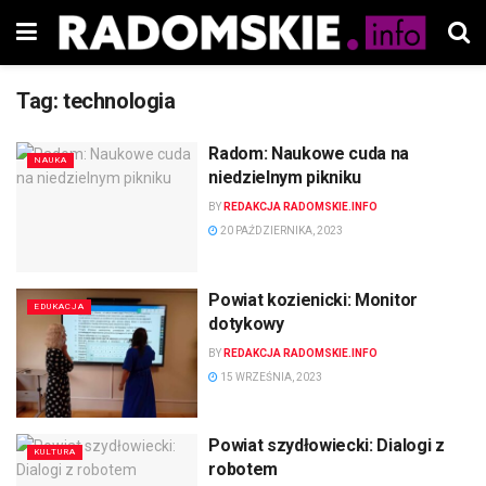
Tag:
technologia
Radom: Naukowe cuda na
NAUKA
niedzielnym pikniku
BY
REDAKCJA RADOMSKIE.INFO
20 PAŹDZIERNIKA, 2023
Powiat kozienicki: Monitor
EDUKACJA
dotykowy
BY
REDAKCJA RADOMSKIE.INFO
15 WRZEŚNIA, 2023
Powiat szydłowiecki: Dialogi z
KULTURA
robotem