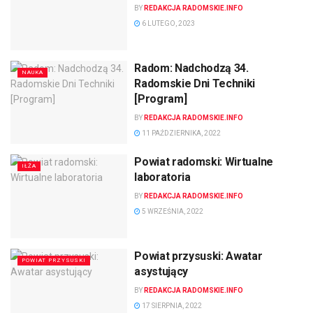
BY
REDAKCJA RADOMSKIE.INFO
6 LUTEGO, 2023
Radom: Nadchodzą 34.
NAUKA
Radomskie Dni Techniki
[Program]
BY
REDAKCJA RADOMSKIE.INFO
11 PAŹDZIERNIKA, 2022
Powiat radomski: Wirtualne
IŁŻA
laboratoria
BY
REDAKCJA RADOMSKIE.INFO
5 WRZEŚNIA, 2022
Powiat przysuski: Awatar
POWIAT PRZYSUSKI
asystujący
BY
REDAKCJA RADOMSKIE.INFO
17 SIERPNIA, 2022