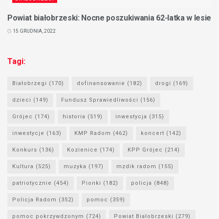
Powiat białobrzeski: Nocne poszukiwania 62-latka w lesie
15 GRUDNIA, 2022
Tagi:
Białobrzegi
(170)
dofinansowanie
(182)
drogi
(169)
dzieci
(149)
Fundusz Sprawiedliwości
(156)
Grójec
(174)
historia
(519)
inwestycja
(315)
inwestycje
(163)
KMP Radom
(462)
koncert
(142)
Konkurs
(136)
Kozienice
(174)
KPP Grójec
(214)
Kultura
(525)
muzyka
(197)
mzdik radom
(155)
patriotycznie
(454)
Pionki
(182)
policja
(848)
Policja Radom
(352)
pomoc
(359)
pomoc pokrzywdzonym
(724)
Powiat Białobrzeski
(279)