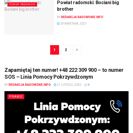
Powiat radomski: Bociani big
POWIAT RADOMSKI
brother
BY
REDAKCJA RADOMSKIE.INFO
29 KWIETNIA, 2021
1
2
Zapamiętaj ten numer! +48 222 309 900 – to numer
SOS – Linia Pomocy Pokrzywdzonym
BY
REDAKCJA RADOMSKIE.INFO
21 LUTEGO, 2022
0
PRAWO