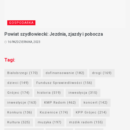
GOSPODARKA
Powiat szydłowiecki: Jezdnia, zjazdy i pobocza
16 PAŹDZIERNIKA, 2023
Tagi:
Białobrzegi
(170)
dofinansowanie
(182)
drogi
(169)
dzieci
(149)
Fundusz Sprawiedliwości
(156)
Grójec
(174)
historia
(519)
inwestycja
(315)
inwestycje
(163)
KMP Radom
(462)
koncert
(142)
Konkurs
(136)
Kozienice
(174)
KPP Grójec
(214)
Kultura
(525)
muzyka
(197)
mzdik radom
(155)