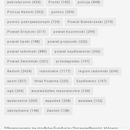
patriotycznie
(454)
Pionki
(182)
policja
(848)
Policja Radom
(352)
pomoc
(359)
pomoc pokrzywdzonym
(724)
Powiat Białobrzeski
(279)
Powiat Grójecki
(517)
powiat kozienicki
(299)
powiat lipski
(188)
powiat przysuski
(226)
powiat radomski
(880)
powiat szydłowiecki
(256)
Powiat Zwoleński
(251)
przestępstwo
(197)
Radom
(2424)
radomskie
(1177)
region radomski
(654)
sport
(327)
Straż Pożarna
(225)
Szydłowiec
(147)
sąd
(204)
województwo mazowieckie
(150)
wydarzenie
(209)
wypadek
(328)
wystawa
(152)
zatrzymanie
(148)
Zwoleń
(138)
Sfinansowano ze środków Funduszu Sprawiedliwości, którego