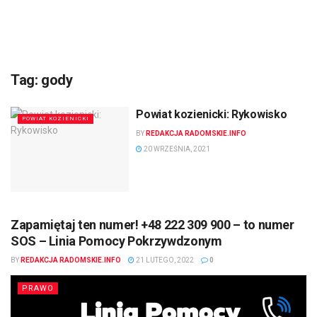
Tag:
gody
Powiat kozienicki: Rykowisko
POWIAT KOZIENICKI
BY
REDAKCJA RADOMSKIE.INFO
20 WRZEŚNIA, 2021
Zapamiętaj ten numer! +48 222 309 900 – to numer
SOS – Linia Pomocy Pokrzywdzonym
BY
REDAKCJA RADOMSKIE.INFO
21 LUTEGO, 2022
0
PRAWO