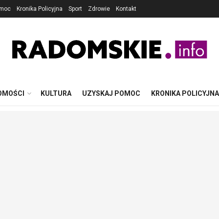
omoc
Kronika Policyjna
Sport
Zdrowie
Kontakt
OMOŚCI
KULTURA
UZYSKAJ POMOC
KRONIKA POLICYJNA