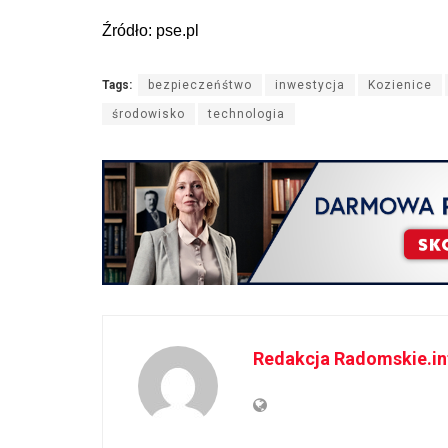
Źródło: pse.pl
Tags:
bezpieczeńśtwo
inwestycja
Kozienice
środowisko
technologia
Redakcja Radomskie.in