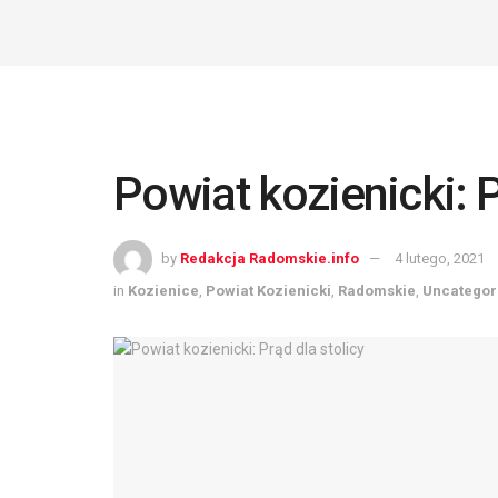
Powiat kozienicki: P
by
Redakcja Radomskie.info
4 lutego, 2021
in
Kozienice
,
Powiat Kozienicki
,
Radomskie
,
Uncategor