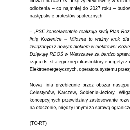
Nowa linia 400 kV połączy elektrownię w Kozien
odłożenia – co najmniej do 2027 roku – budowy
następstwie protestów społecznych.
– „PSE konsekwentnie realizują swój Plan Roz
linię Kozienice – Miłosna to ważny krok dla 
związanym z nowym blokiem w elektrowni Kozien
Dziękuję RDOŚ w Warszawie za bardzo spraw
rządu ds. strategicznej infrastruktury energetyc
Elektroenergetycznych, operatora systemu przesy
Nowa linia przebiegnie przez obszar następ
Celestynów, Karczew, Sobienie-Jeziory, Wi
koncepcyjnych przewidziały zastosowanie rozwi
na otoczenie, między innymi za sprawą ogranicz
(TO-RT)