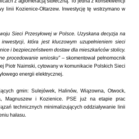
icach z aglomeracją stołeczną. To jedna z konsekwencji
 linii Kozienice-Ołtarzew. Inwestycję tę wstrzymano w
woju Sieci Przesyłowej w Polsce. Uzyskana decyzja na
inwestycji, która jest kluczowym uzupełnieniem sieci
ice i bezpieczeństwem dostaw dla mieszkańców stolicy.
ne procedowanie wniosku” –
skomentował pełnomocnik
znej Piotr Naimski, cytowany w komunikacie Polskich Sieci
łowego energii elektrycznej.
ujących gmin: Sulejówek, Halinów, Wiązowna, Otwock,
lga, Magnuszew i Kozienice. PSE już na etapie prac
ązań technicznych minimalizujących oddziaływanie linii
eniu hałasu.