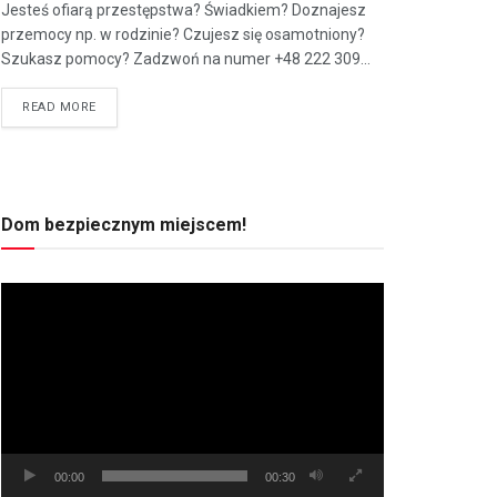
Jesteś ofiarą przestępstwa? Świadkiem? Doznajesz
przemocy np. w rodzinie? Czujesz się osamotniony?
Szukasz pomocy? Zadzwoń na numer +48 222 309...
READ MORE
Dom bezpiecznym miejscem!
Odtwarzacz
video
00:00
00:30