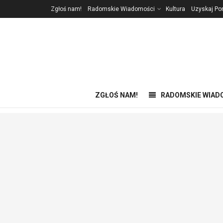
Zgłoś nam!
Radomskie Wiadomości
Kultura
Uzyskaj P
ZGŁOŚ NAM!
RADOMSKIE WIAD