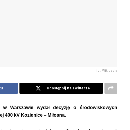
fot. Wikipedia
ku
Udostępnij na Twitterze
a w Warszawie wydał decyzję o środowiskowych
ej 400 kV Kozienice – Miłosna.