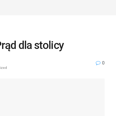
rąd dla stolicy
0
ized