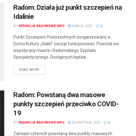
Radom: Działa już punkt szczepień na
Idalinie
BY
REDAKCJA RADOMSKIE.INFO
6 MAJA, 2021
0
Punkt Szczepień Powszechnych zorganizowany w
Domu Kultury „Idalin” zaczął funkcjonować. Powstał we
współpracy miasta i Radomskiego Szpitala
Specjalistycznego. Dostępnych będzie ...
READ MORE
Radom: Powstaną dwa masowe
punkty szczepień przeciwko COVID-
19
BY
REDAKCJA RADOMSKIE.INFO
22 KWIETNIA, 2021
0
Zamiast czterech powstaną dwa punkty masowych