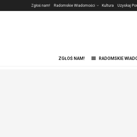
Zgłoś nam!
Radomskie Wiadomości
Kultura
Uzyskaj P
ZGŁOŚ NAM!
RADOMSKIE WIAD