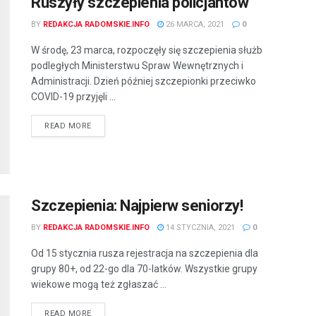
Ruszyły szczepienia policjantów
BY
REDAKCJA RADOMSKIE.INFO
26 MARCA, 2021
0
W środę, 23 marca, rozpoczęły się szczepienia służb
podległych Ministerstwu Spraw Wewnętrznych i
Administracji. Dzień później szczepionki przeciwko
COVID-19 przyjęli ...
READ MORE
Szczepienia: Najpierw seniorzy!
BY
REDAKCJA RADOMSKIE.INFO
14 STYCZNIA, 2021
0
Od 15 stycznia rusza rejestracja na szczepienia dla
grupy 80+, od 22-go dla 70-latków. Wszystkie grupy
wiekowe mogą też zgłaszać ...
READ MORE