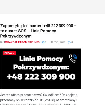
Zapamiętaj ten numer! +48 222 309 900 –
to numer SOS – Linia Pomocy
Pokrzywdzonym
BY
REDAKCJA RADOMSKIE.INFO
21 LUTEGO, 2022
0
PRAWO
Jesteś ofiarą przestępstwa? Świadkiem? Doznajesz
przemocy np. w rodzinie? Czujesz się osamotniony?