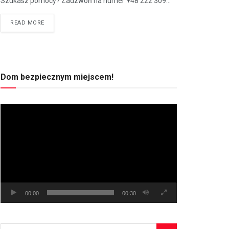
Szukasz pomocy? Zadzwoń na numer +48 222 309...
READ MORE
Dom bezpiecznym miejscem!
Odtwarzacz
video
00:00
00:30