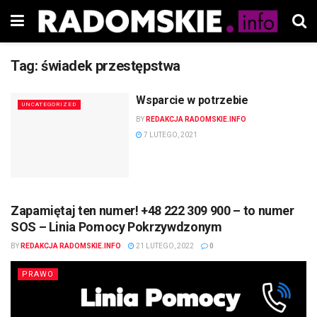
Tag:
świadek przestępstwa
Wsparcie w potrzebie
UNCATEGORIZED
BY
REDAKCJA RADOMSKIE.INFO
7 LUTEGO, 2021
Zapamiętaj ten numer! +48 222 309 900 – to numer
SOS – Linia Pomocy Pokrzywdzonym
BY
REDAKCJA RADOMSKIE.INFO
21 LUTEGO, 2022
0
PRAWO