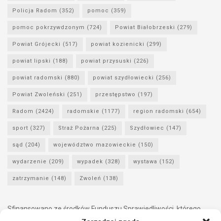
Policja Radom
(352)
pomoc
(359)
pomoc pokrzywdzonym
(724)
Powiat Białobrzeski
(279)
Powiat Grójecki
(517)
powiat kozienicki
(299)
powiat lipski
(188)
powiat przysuski
(226)
powiat radomski
(880)
powiat szydłowiecki
(256)
Powiat Zwoleński
(251)
przestępstwo
(197)
Radom
(2424)
radomskie
(1177)
region radomski
(654)
sport
(327)
Straż Pożarna
(225)
Szydłowiec
(147)
sąd
(204)
województwo mazowieckie
(150)
wydarzenie
(209)
wypadek
(328)
wystawa
(152)
zatrzymanie
(148)
Zwoleń
(138)
Sfinansowano ze środków Funduszu Sprawiedliwości, którego
dysponentem jest Minister Sprawiedliwości.