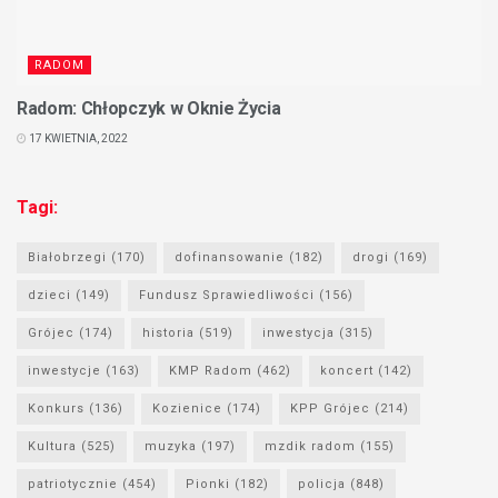
RADOM
Radom: Chłopczyk w Oknie Życia
17 KWIETNIA, 2022
Tagi:
Białobrzegi
(170)
dofinansowanie
(182)
drogi
(169)
dzieci
(149)
Fundusz Sprawiedliwości
(156)
Grójec
(174)
historia
(519)
inwestycja
(315)
inwestycje
(163)
KMP Radom
(462)
koncert
(142)
Konkurs
(136)
Kozienice
(174)
KPP Grójec
(214)
Kultura
(525)
muzyka
(197)
mzdik radom
(155)
patriotycznie
(454)
Pionki
(182)
policja
(848)