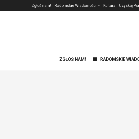
Zgłoś nam!
Radomskie Wiadomości
Kultura
Uzyskaj P
ZGŁOŚ NAM!
RADOMSKIE WIAD