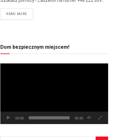
Szukasz pomocy? Zadzwoń na numer +48 222 309...
READ MORE
Dom bezpiecznym miejscem!
Odtwarzacz
video
00:00
00:30