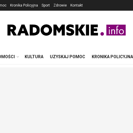
omoc
Kronika Policyjna
Sport
Zdrowie
Kontakt
OMOŚCI
KULTURA
UZYSKAJ POMOC
KRONIKA POLICYJNA