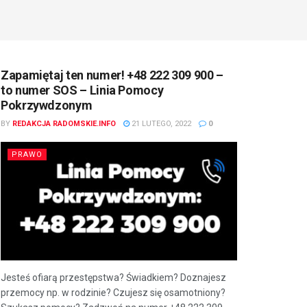
Zapamiętaj ten numer! +48 222 309 900 –
to numer SOS – Linia Pomocy
Pokrzywdzonym
BY
REDAKCJA RADOMSKIE.INFO
21 LUTEGO, 2022
0
PRAWO
Jesteś ofiarą przestępstwa? Świadkiem? Doznajesz
przemocy np. w rodzinie? Czujesz się osamotniony?