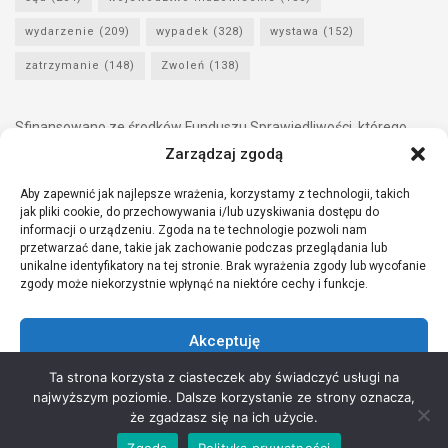
wydarzenie
(209)
wypadek
(328)
wystawa
(152)
zatrzymanie
(148)
Zwoleń
(138)
Sfinansowano ze środków Funduszu Sprawiedliwości, którego
dysponentem jest Minister Sprawiedliwości.
Zarządzaj zgodą
Aby zapewnić jak najlepsze wrażenia, korzystamy z technologii, takich
jak pliki cookie, do przechowywania i/lub uzyskiwania dostępu do
informacji o urządzeniu. Zgoda na te technologie pozwoli nam
przetwarzać dane, takie jak zachowanie podczas przeglądania lub
unikalne identyfikatory na tej stronie. Brak wyrażenia zgody lub wycofanie
zgody może niekorzystnie wpłynąć na niektóre cechy i funkcje.
Akceptuję
Ta strona korzysta z ciasteczek aby świadczyć usługi na
Odmów
najwyższym poziomie. Dalsze korzystanie ze strony oznacza,
Copyright © 2021 Stowarzyszenie Przyjaciół Zdrowia - Wszelkie prawa
że zgadzasz się na ich użycie.
Zobacz preferencje
zastrzeżone
Zgoda
Polityka prywatności