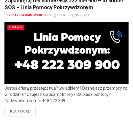
Zapamiętaj ten numer! +48 222 309 900 – to numer
SOS – Linia Pomocy Pokrzywdzonym
BY
REDAKCJA RADOMSKIE.INFO
21 LUTEGO, 2022
0
PRAWO
Jesteś ofiarą przestępstwa? Świadkiem? Doznajesz przemocy np.
w rodzinie? Czujesz się osamotniony? Szukasz pomocy?
Zadzwoń na numer +48 222 309...
READ MORE