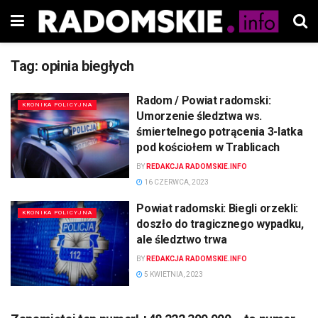
Tag:
opinia biegłych
Radom / Powiat radomski:
KRONIKA POLICYJNA
Umorzenie śledztwa ws.
śmiertelnego potrącenia 3-latka
pod kościołem w Trablicach
BY
REDAKCJA RADOMSKIE.INFO
16 CZERWCA, 2023
Powiat radomski: Biegli orzekli:
KRONIKA POLICYJNA
doszło do tragicznego wypadku,
ale śledztwo trwa
BY
REDAKCJA RADOMSKIE.INFO
5 KWIETNIA, 2023