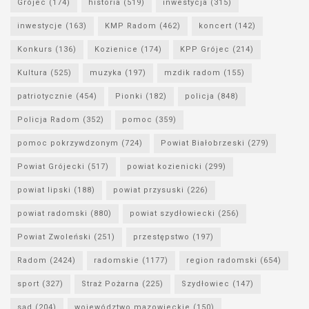
Grójec
(174)
historia
(519)
inwestycja
(315)
inwestycje
(163)
KMP Radom
(462)
koncert
(142)
Konkurs
(136)
Kozienice
(174)
KPP Grójec
(214)
Kultura
(525)
muzyka
(197)
mzdik radom
(155)
patriotycznie
(454)
Pionki
(182)
policja
(848)
Policja Radom
(352)
pomoc
(359)
pomoc pokrzywdzonym
(724)
Powiat Białobrzeski
(279)
Powiat Grójecki
(517)
powiat kozienicki
(299)
powiat lipski
(188)
powiat przysuski
(226)
powiat radomski
(880)
powiat szydłowiecki
(256)
Powiat Zwoleński
(251)
przestępstwo
(197)
Radom
(2424)
radomskie
(1177)
region radomski
(654)
sport
(327)
Straż Pożarna
(225)
Szydłowiec
(147)
sąd
(204)
województwo mazowieckie
(150)