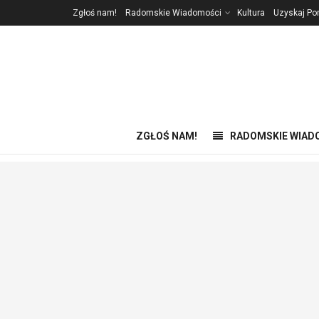
Zgłoś nam!
Radomskie Wiadomości
Kultura
Uzyskaj P
ZGŁOŚ NAM!
RADOMSKIE WIAD