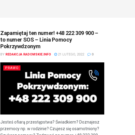
Zapamiętaj ten numer! +48 222 309 900 –
to numer SOS – Linia Pomocy
Pokrzywdzonym
BY
REDAKCJA RADOMSKIE.INFO
21 LUTEGO, 2022
0
PRAWO
Jesteś ofiarą przestępstwa? Świadkiem? Doznajesz
przemocy np. w rodzinie? Czujesz się osamotniony?