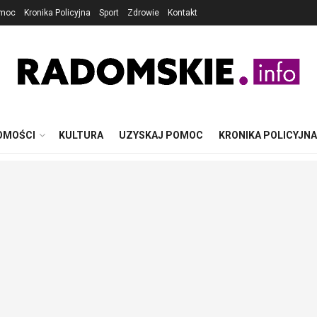
omoc
Kronika Policyjna
Sport
Zdrowie
Kontakt
OMOŚCI
KULTURA
UZYSKAJ POMOC
KRONIKA POLICYJNA