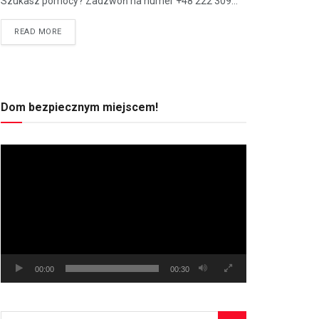
Szukasz pomocy? Zadzwoń na numer +48 222 309...
READ MORE
Dom bezpiecznym miejscem!
Odtwarzacz
video
00:00
00:30