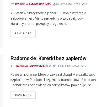
BY
REDAKCJA RADOMSKIE.INFO
8 LISTOPADA, 2022
0
28-latek w Skaryszewie jechał 175 km/h w terenie
zabudowanym. Ale to nie jedyny przypadek, gdy
kierujący złamał przepisy drogowe na ...
READ MORE
Radomskie: Karetki bez papierów
BY
REDAKCJA RADOMSKIE.INFO
18 SIERPNIA, 2022
0
Nowe ambulanse, które przekazał Urząd Marszałkowski
szpitalom w Pionkach i Iłży, miały transportować chorych.
Jednak brak odpowiednich certyfikatów powoduje, że ...
READ MORE