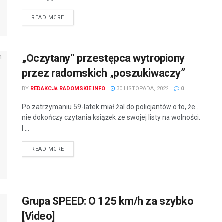
READ MORE
„Oczytany” przestępca wytropiony
przez radomskich „poszukiwaczy”
BY
REDAKCJA RADOMSKIE.INFO
30 LISTOPADA, 2022
0
Po zatrzymaniu 59-latek miał żal do policjantów o to, że...
nie dokończy czytania książek ze swojej listy na wolności.
I ...
READ MORE
Grupa SPEED: O 125 km/h za szybko
[Video]