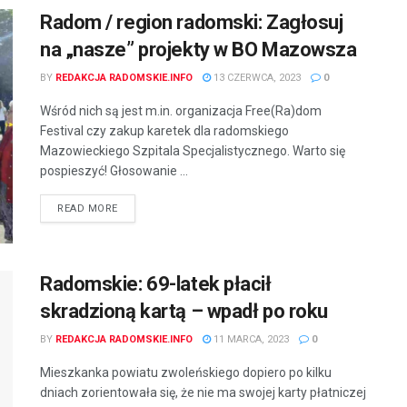
Radom / region radomski: Zagłosuj
na „nasze” projekty w BO Mazowsza
BY
REDAKCJA RADOMSKIE.INFO
13 CZERWCA, 2023
0
Wśród nich są jest m.in. organizacja Free(Ra)dom
Festival czy zakup karetek dla radomskiego
Mazowieckiego Szpitala Specjalistycznego. Warto się
pospieszyć! Głosowanie ...
READ MORE
Radomskie: 69-latek płacił
skradzioną kartą – wpadł po roku
BY
REDAKCJA RADOMSKIE.INFO
11 MARCA, 2023
0
Mieszkanka powiatu zwoleńskiego dopiero po kilku
dniach zorientowała się, że nie ma swojej karty płatniczej