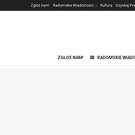
Zgłoś nam!
Radomskie Wiadomości
Kultura
Uzyskaj P
ZGŁOŚ NAM!
RADOMSKIE WIAD