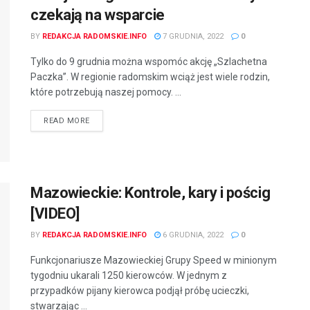
czekają na wsparcie
BY
REDAKCJA RADOMSKIE.INFO
7 GRUDNIA, 2022
0
Tylko do 9 grudnia można wspomóc akcję „Szlachetna
Paczka”. W regionie radomskim wciąż jest wiele rodzin,
które potrzebują naszej pomocy. ...
READ MORE
Mazowieckie: Kontrole, kary i pościg
[VIDEO]
BY
REDAKCJA RADOMSKIE.INFO
6 GRUDNIA, 2022
0
Funkcjonariusze Mazowieckiej Grupy Speed w minionym
tygodniu ukarali 1250 kierowców. W jednym z
przypadków pijany kierowca podjął próbę ucieczki,
stwarzając ...