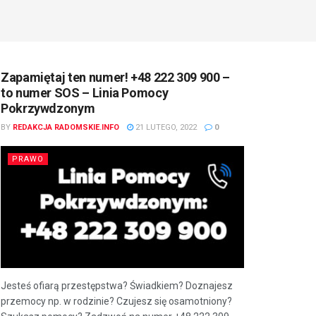
Zapamiętaj ten numer! +48 222 309 900 –
to numer SOS – Linia Pomocy
Pokrzywdzonym
BY
REDAKCJA RADOMSKIE.INFO
21 LUTEGO, 2022
0
PRAWO
Jesteś ofiarą przestępstwa? Świadkiem? Doznajesz
przemocy np. w rodzinie? Czujesz się osamotniony?