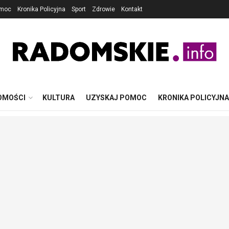
omoc
Kronika Policyjna
Sport
Zdrowie
Kontakt
OMOŚCI
KULTURA
UZYSKAJ POMOC
KRONIKA POLICYJNA