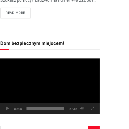
Szukasz pomocy? Zadzwoń na numer +48 222 309...
READ MORE
Dom bezpiecznym miejscem!
Odtwarzacz
video
00:00
00:30