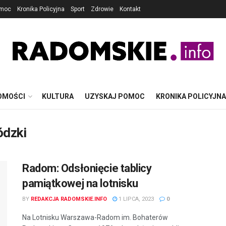
omoc
Kronika Policyjna
Sport
Zdrowie
Kontakt
OMOŚCI
KULTURA
UZYSKAJ POMOC
KRONIKA POLICYJNA
ódzki
Radom: Odsłonięcie tablicy
pamiątkowej na lotnisku
BY
REDAKCJA RADOMSKIE.INFO
1 LIPCA, 2023
0
Na Lotnisku Warszawa-Radom im. Bohaterów