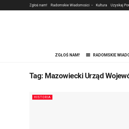
Zgłoś nam!
Radomskie Wiadomości
Kultura
Uzyskaj P
ZGŁOŚ NAM!
RADOMSKIE WIAD
Tag:
Mazowiecki Urząd Wojew
HISTORIA