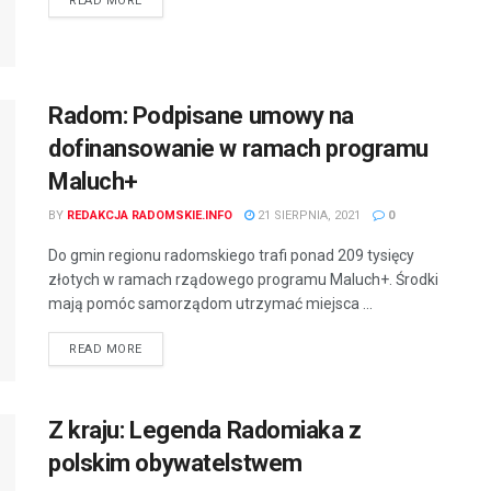
READ MORE
Radom: Podpisane umowy na
dofinansowanie w ramach programu
Maluch+
BY
REDAKCJA RADOMSKIE.INFO
21 SIERPNIA, 2021
0
Do gmin regionu radomskiego trafi ponad 209 tysięcy
złotych w ramach rządowego programu Maluch+. Środki
mają pomóc samorządom utrzymać miejsca ...
READ MORE
Z kraju: Legenda Radomiaka z
polskim obywatelstwem