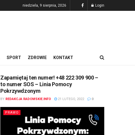
niedziela, 9 sierpnia, 2026
Login
SPORT
ZDROWIE
KONTAKT
Zapamiętaj ten numer! +48 222 309 900 –
to numer SOS – Linia Pomocy
Pokrzywdzonym
BY
REDAKCJA RADOMSKIE.INFO
21 LUTEGO, 2022
0
PRAWO