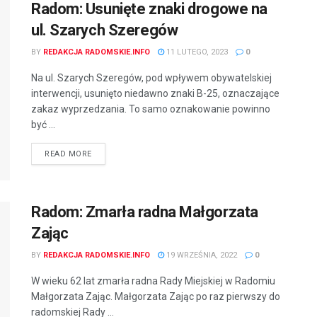
Radom: Usunięte znaki drogowe na
ul. Szarych Szeregów
BY
REDAKCJA RADOMSKIE.INFO
11 LUTEGO, 2023
0
Na ul. Szarych Szeregów, pod wpływem obywatelskiej
interwencji, usunięto niedawno znaki B-25, oznaczające
zakaz wyprzedzania. To samo oznakowanie powinno
być ...
READ MORE
Radom: Zmarła radna Małgorzata
Zając
BY
REDAKCJA RADOMSKIE.INFO
19 WRZEŚNIA, 2022
0
W wieku 62 lat zmarła radna Rady Miejskiej w Radomiu
Małgorzata Zając. Małgorzata Zając po raz pierwszy do
radomskiej Rady ...