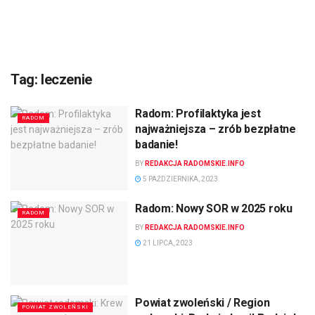
Tag:
leczenie
Radom: Profilaktyka jest
RADOM
najważniejsza – zrób bezpłatne
badanie!
BY
REDAKCJA RADOMSKIE.INFO
5 PAŹDZIERNIKA, 2023
Radom: Nowy SOR w 2025 roku
RADOM
BY
REDAKCJA RADOMSKIE.INFO
21 LIPCA, 2023
Powiat zwoleński / Region
POWIAT ZWOLEŃSKI