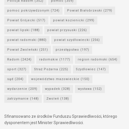
Policja Radom
(352)
pomoc
(359)
pomoc pokrzywdzonym
(724)
Powiat Białobrzeski
(279)
Powiat Grójecki
(517)
powiat kozienicki
(299)
powiat lipski
(188)
powiat przysuski
(226)
powiat radomski
(880)
powiat szydłowiecki
(256)
Powiat Zwoleński
(251)
przestępstwo
(197)
Radom
(2424)
radomskie
(1177)
region radomski
(654)
sport
(327)
Straż Pożarna
(225)
Szydłowiec
(147)
sąd
(204)
województwo mazowieckie
(150)
wydarzenie
(209)
wypadek
(328)
wystawa
(152)
zatrzymanie
(148)
Zwoleń
(138)
Sfinansowano ze środków Funduszu Sprawiedliwości, którego
dysponentem jest Minister Sprawiedliwości.