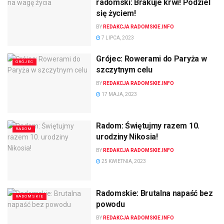
radomski: Brakuje krwi! Podziel
się życiem!
BY
REDAKCJA RADOMSKIE.INFO
7 LIPCA, 2023
Grójec: Rowerami do Paryża w
GRÓJEC
szczytnym celu
BY
REDAKCJA RADOMSKIE.INFO
17 MAJA, 2023
Radom: Świętujmy razem 10.
RADOM
urodziny Nikosia!
BY
REDAKCJA RADOMSKIE.INFO
25 KWIETNIA, 2023
Radomskie: Brutalna napaść bez
RADOMSKIE
powodu
BY
REDAKCJA RADOMSKIE.INFO