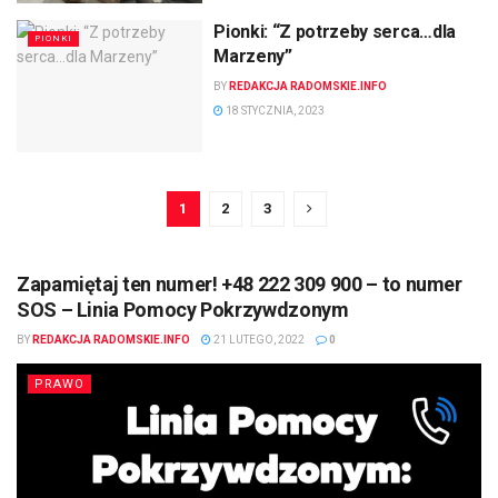
Pionki: “Z potrzeby serca…dla
PIONKI
Marzeny”
BY
REDAKCJA RADOMSKIE.INFO
18 STYCZNIA, 2023
1
2
3
Zapamiętaj ten numer! +48 222 309 900 – to numer
SOS – Linia Pomocy Pokrzywdzonym
BY
REDAKCJA RADOMSKIE.INFO
21 LUTEGO, 2022
0
PRAWO