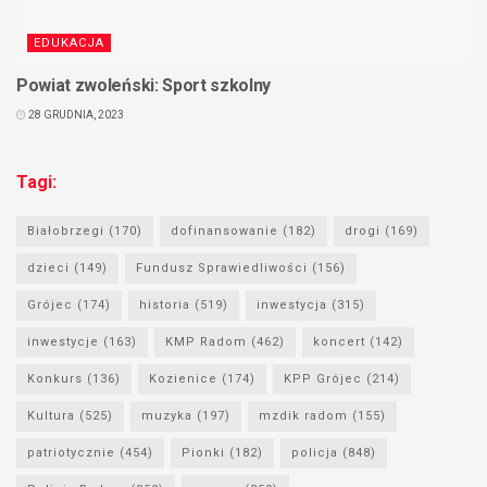
EDUKACJA
Powiat zwoleński: Sport szkolny
28 GRUDNIA, 2023
Tagi:
Białobrzegi
(170)
dofinansowanie
(182)
drogi
(169)
dzieci
(149)
Fundusz Sprawiedliwości
(156)
Grójec
(174)
historia
(519)
inwestycja
(315)
inwestycje
(163)
KMP Radom
(462)
koncert
(142)
Konkurs
(136)
Kozienice
(174)
KPP Grójec
(214)
Kultura
(525)
muzyka
(197)
mzdik radom
(155)
patriotycznie
(454)
Pionki
(182)
policja
(848)