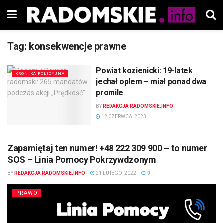
Tag:
konsekwencje prawne
Powiat kozienicki: 19-latek
KRONIKA POLICYJNA
jechał oplem – miał ponad dwa
promile
BY
REDAKCJA RADOMSKIE.INFO
12 CZERWCA, 2023
Zapamiętaj ten numer! +48 222 309 900 – to numer
SOS – Linia Pomocy Pokrzywdzonym
BY
REDAKCJA RADOMSKIE.INFO
21 LUTEGO, 2022
0
PRAWO