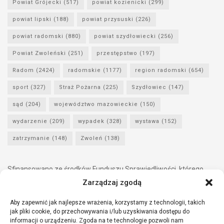
Powiat Grójecki
(517)
powiat kozienicki
(299)
powiat lipski
(188)
powiat przysuski
(226)
powiat radomski
(880)
powiat szydłowiecki
(256)
Powiat Zwoleński
(251)
przestępstwo
(197)
Radom
(2424)
radomskie
(1177)
region radomski
(654)
sport
(327)
Straż Pożarna
(225)
Szydłowiec
(147)
sąd
(204)
województwo mazowieckie
(150)
wydarzenie
(209)
wypadek
(328)
wystawa
(152)
zatrzymanie
(148)
Zwoleń
(138)
Sfinansowano ze środków Funduszu Sprawiedliwości, którego
dysponentem jest Minister Sprawiedliwości.
Zarządzaj zgodą
Aby zapewnić jak najlepsze wrażenia, korzystamy z technologii, takich
jak pliki cookie, do przechowywania i/lub uzyskiwania dostępu do
informacji o urządzeniu. Zgoda na te technologie pozwoli nam