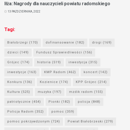
Iłża: Nagrody dla nauczycieli powiatu radomskiego
13 PAŹDZIERNIKA, 2022
Tagi:
Białobrzegi
(170)
dofinansowanie
(182)
drogi
(169)
dzieci
(149)
Fundusz Sprawiedliwości
(156)
Grójec
(174)
historia
(519)
inwestycja
(315)
inwestycje
(163)
KMP Radom
(462)
koncert
(142)
Konkurs
(136)
Kozienice
(174)
KPP Grójec
(214)
Kultura
(525)
muzyka
(197)
mzdik radom
(155)
patriotycznie
(454)
Pionki
(182)
policja
(848)
Policja Radom
(352)
pomoc
(359)
pomoc pokrzywdzonym
(724)
Powiat Białobrzeski
(279)