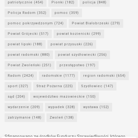
patriotycznie
(454)
Pionki
(182)
policja
(848)
Policja Radom
(352)
pomoc
(359)
pomoc pokrzywdzonym
(724)
Powiat Białobrzeski
(279)
Powiat Grójecki
(517)
powiat kozienicki
(299)
powiat lipski
(188)
powiat przysuski
(226)
powiat radomski
(880)
powiat szydłowiecki
(256)
Powiat Zwoleński
(251)
przestępstwo
(197)
Radom
(2424)
radomskie
(1177)
region radomski
(654)
sport
(327)
Straż Pożarna
(225)
Szydłowiec
(147)
sąd
(204)
województwo mazowieckie
(150)
wydarzenie
(209)
wypadek
(328)
wystawa
(152)
zatrzymanie
(148)
Zwoleń
(138)
Sfinansowano ze środków Funduszu Sprawiedliwości, którego