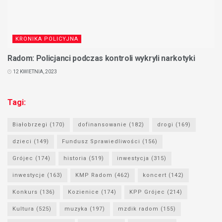
KRONIKA POLICYJNA
Radom: Policjanci podczas kontroli wykryli narkotyki
12 KWIETNIA, 2023
Tagi:
Białobrzegi
(170)
dofinansowanie
(182)
drogi
(169)
dzieci
(149)
Fundusz Sprawiedliwości
(156)
Grójec
(174)
historia
(519)
inwestycja
(315)
inwestycje
(163)
KMP Radom
(462)
koncert
(142)
Konkurs
(136)
Kozienice
(174)
KPP Grójec
(214)
Kultura
(525)
muzyka
(197)
mzdik radom
(155)