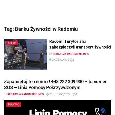
Tag:
Banku Żywności w Radomiu
Radom: Terytorialsi
RADOM
zabezpieczyli transport żywności
BY
REDAKCJA RADOMSKIE.INFO
2 CZERWCA, 2022
Zapamiętaj ten numer! +48 222 309 900 – to numer
SOS – Linia Pomocy Pokrzywdzonym
BY
REDAKCJA RADOMSKIE.INFO
21 LUTEGO, 2022
0
PRAWO