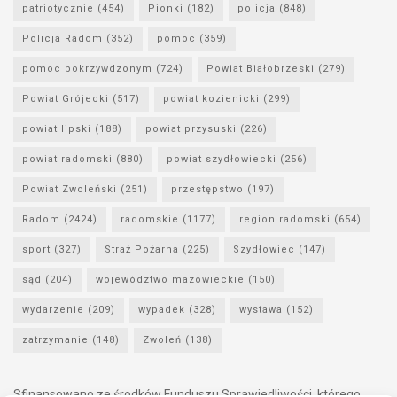
patriotycznie
(454)
Pionki
(182)
policja
(848)
Policja Radom
(352)
pomoc
(359)
pomoc pokrzywdzonym
(724)
Powiat Białobrzeski
(279)
Powiat Grójecki
(517)
powiat kozienicki
(299)
powiat lipski
(188)
powiat przysuski
(226)
powiat radomski
(880)
powiat szydłowiecki
(256)
Powiat Zwoleński
(251)
przestępstwo
(197)
Radom
(2424)
radomskie
(1177)
region radomski
(654)
sport
(327)
Straż Pożarna
(225)
Szydłowiec
(147)
sąd
(204)
województwo mazowieckie
(150)
wydarzenie
(209)
wypadek
(328)
wystawa
(152)
zatrzymanie
(148)
Zwoleń
(138)
Sfinansowano ze środków Funduszu Sprawiedliwości, którego