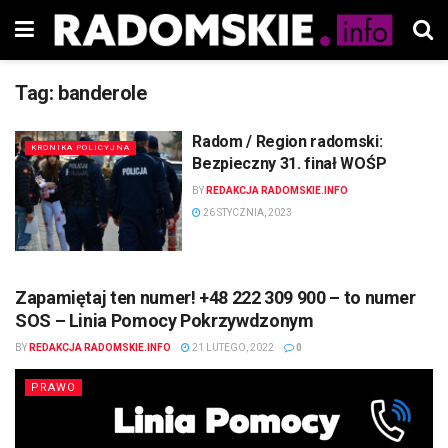
Tag:
banderole
Radom / Region radomski:
KRONIKA POLICYJNA
Bezpieczny 31. finał WOŚP
BY
REDAKCJA RADOMSKIE.INFO
26 STYCZNIA, 2023
Zapamiętaj ten numer! +48 222 309 900 – to numer
SOS – Linia Pomocy Pokrzywdzonym
BY
REDAKCJA RADOMSKIE.INFO
21 LUTEGO, 2022
0
PRAWO