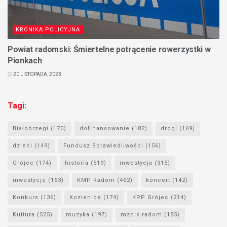
KRONIKA POLICYJNA
Powiat radomski: Śmiertelne potrącenie rowerzystki w
Pionkach
20 LISTOPADA, 2023
Tagi:
Białobrzegi
(170)
dofinansowanie
(182)
drogi
(169)
dzieci
(149)
Fundusz Sprawiedliwości
(156)
Grójec
(174)
historia
(519)
inwestycja
(315)
inwestycje
(163)
KMP Radom
(462)
koncert
(142)
Konkurs
(136)
Kozienice
(174)
KPP Grójec
(214)
Kultura
(525)
muzyka
(197)
mzdik radom
(155)