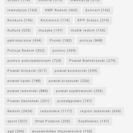
Grójec
(174)
historia
(519)
inwestycja
(315)
inwestycje
(163)
KMP Radom
(462)
koncert
(142)
Konkurs
(136)
Kozienice
(174)
KPP Grójec
(214)
Kultura
(525)
muzyka
(197)
mzdik radom
(155)
patriotycznie
(454)
Pionki
(182)
policja
(848)
Policja Radom
(352)
pomoc
(359)
pomoc pokrzywdzonym
(724)
Powiat Białobrzeski
(279)
Powiat Grójecki
(517)
powiat kozienicki
(299)
powiat lipski
(188)
powiat przysuski
(226)
powiat radomski
(880)
powiat szydłowiecki
(256)
Powiat Zwoleński
(251)
przestępstwo
(197)
Radom
(2424)
radomskie
(1177)
region radomski
(654)
sport
(327)
Straż Pożarna
(225)
Szydłowiec
(147)
sąd
(204)
województwo mazowieckie
(150)