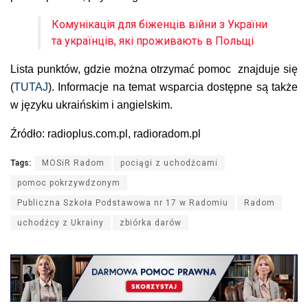
Комунікація для біженців війни з України
та українців, які проживають в Польщі
Lista punktów, gdzie można otrzymać pomoc znajduje się
(
TUTAJ
). Informacje na temat wsparcia dostępne są także
w języku ukraińskim i angielskim.
Źródło: radioplus.com.pl, radioradom.pl
Tags:
MOSiR Radom
pociągi z uchodźcami
pomoc pokrzywdzonym
Publiczna Szkoła Podstawowa nr 17 w Radomiu
Radom
uchodźcy z Ukrainy
zbiórka darów