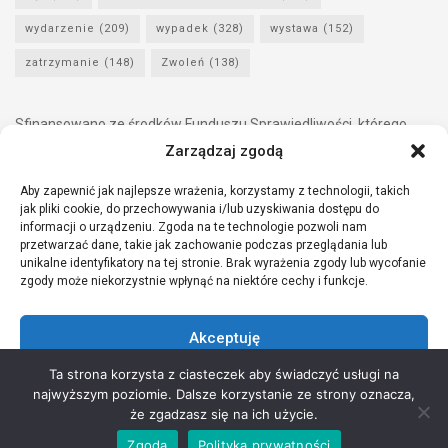
wydarzenie
(209)
wypadek
(328)
wystawa
(152)
zatrzymanie
(148)
Zwoleń
(138)
Sfinansowano ze środków Funduszu Sprawiedliwości, którego
dysponentem jest Minister Sprawiedliwości.
Zarządzaj zgodą
Aby zapewnić jak najlepsze wrażenia, korzystamy z technologii, takich
jak pliki cookie, do przechowywania i/lub uzyskiwania dostępu do
informacji o urządzeniu. Zgoda na te technologie pozwoli nam
przetwarzać dane, takie jak zachowanie podczas przeglądania lub
unikalne identyfikatory na tej stronie. Brak wyrażenia zgody lub wycofanie
zgody może niekorzystnie wpłynąć na niektóre cechy i funkcje.
Akceptuję
Ta strona korzysta z ciasteczek aby świadczyć usługi na
Odmów
najwyższym poziomie. Dalsze korzystanie ze strony oznacza,
Copyright © 2021 Stowarzyszenie Przyjaciół Zdrowia - Wszelkie prawa
że zgadzasz się na ich użycie.
Zobacz preferencje
zastrzeżone
Zgoda
Polityka prywatności