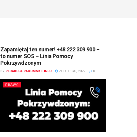
Zapamiętaj ten numer! +48 222 309 900 –
to numer SOS – Linia Pomocy
Pokrzywdzonym
BY
REDAKCJA RADOMSKIE.INFO
21 LUTEGO, 2022
0
PRAWO