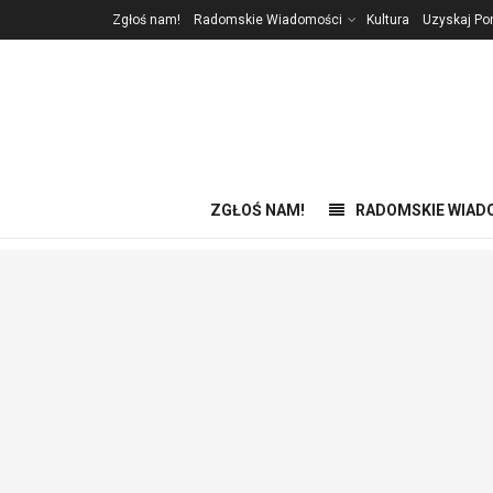
Zgłoś nam!
Radomskie Wiadomości
Kultura
Uzyskaj P
ZGŁOŚ NAM!
RADOMSKIE WIAD