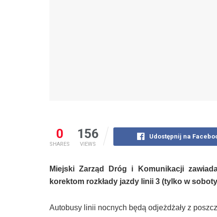
0
156
Udostępnij na Facebo
SHARES
VIEWS
Miejski Zarz
ą
d Dr
ó
g i Komunikacji zawiada
korektom rozk
ł
ady jazdy linii 3 (tylko w sobot
Autobusy linii nocnych będą odjeżdżały z poszc