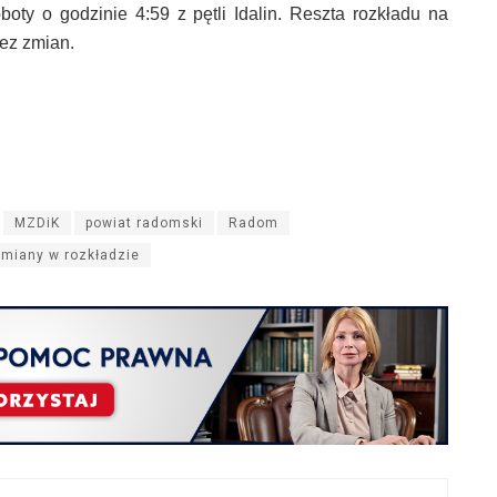
oty o godzinie 4:59 z pętli Idalin. Reszta rozkładu na
bez zmian.
MZDiK
powiat radomski
Radom
miany w rozkładzie