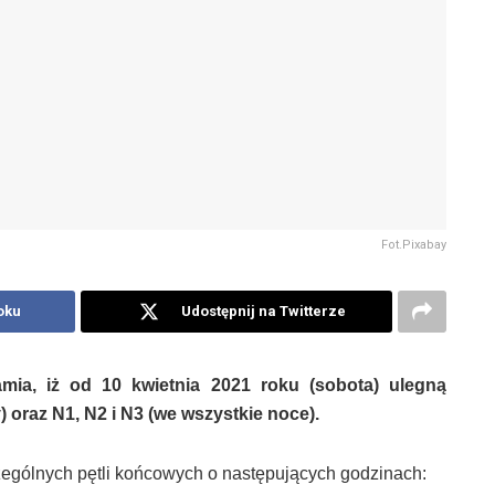
Fot.Pixabay
oku
Udostępnij na Twitterze
mia, i
ż
od 10 kwietnia 2021 roku (sobota) ulegn
ą
y) oraz N1, N2 i N3 (we wszystkie noce).
zególnych pętli końcowych o następujących godzinach: