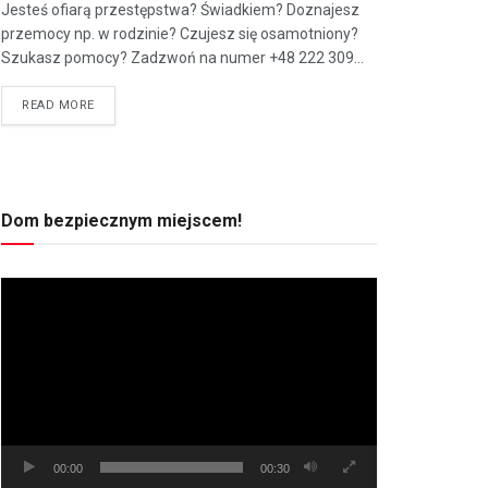
Jesteś ofiarą przestępstwa? Świadkiem? Doznajesz
przemocy np. w rodzinie? Czujesz się osamotniony?
Szukasz pomocy? Zadzwoń na numer +48 222 309...
READ MORE
Dom bezpiecznym miejscem!
Odtwarzacz
video
00:00
00:30