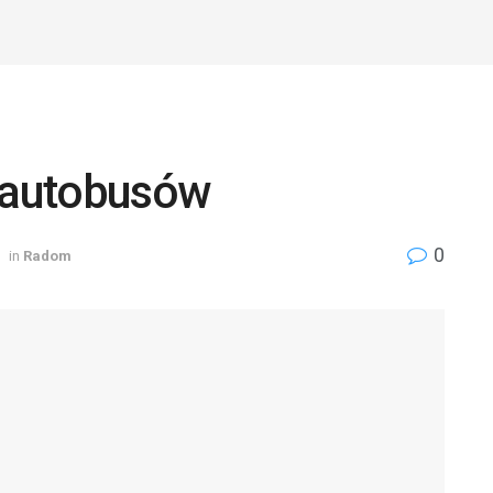
 autobusów
0
in
Radom