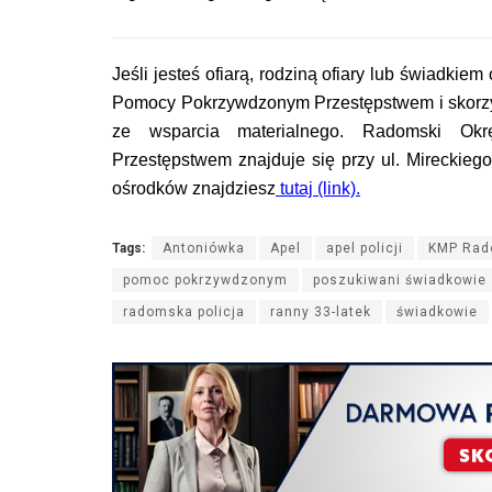
Jeśli jesteś ofiarą, rodziną ofiary lub świadki
Pomocy Pokrzywdzonym Przestępstwem i skorzys
ze wsparcia materialnego. Radomski O
Przestępstwem znajduje się przy ul. Mireckieg
ośrodków znajdziesz
tutaj (link).
Tags:
Antoniówka
Apel
apel policji
KMP Ra
pomoc pokrzywdzonym
poszukiwani świadkowie
radomska policja
ranny 33-latek
świadkowie