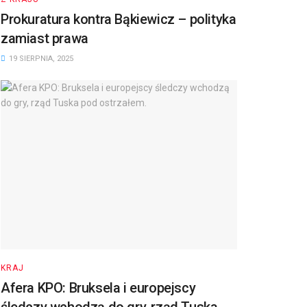
Prokuratura kontra Bąkiewicz – polityka
zamiast prawa
19 SIERPNIA, 2025
KRAJ
Afera KPO: Bruksela i europejscy
śledczy wchodzą do gry, rząd Tuska