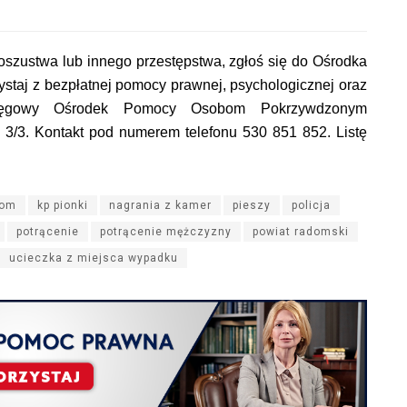
em oszustwa lub innego przestępstwa, zgłoś się do Ośrodka
taj z bezpłatnej pomocy prawnej, psychologicznej oraz
kręgowy Ośrodek Pomocy Osobom Pokrzywdzonym
o 3/3. Kontakt pod numerem telefonu 530 851 852. Listę
dom
kp pionki
nagrania z kamer
pieszy
policja
potrącenie
potrącenie mężczyzny
powiat radomski
ucieczka z miejsca wypadku