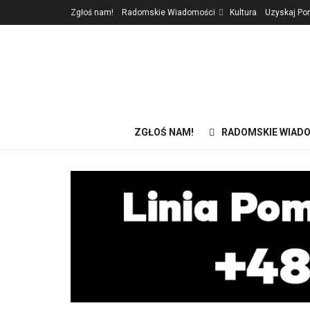
Zgłoś nam!
Radomskie Wiadomości
Kultura
Uzyskaj P
ZGŁOŚ NAM!
RADOMSKIE WIAD