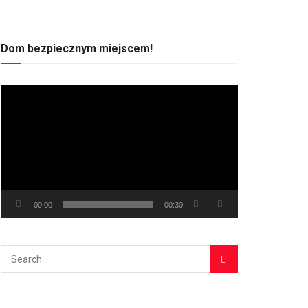
Dom bezpiecznym miejscem!
Odtwarzacz
video
00:00
00:30