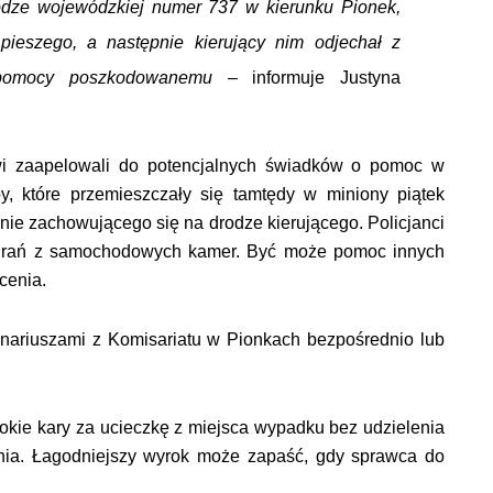
odze wojewódzkiej numer 737 w kierunku Pionek,
 pieszego, a następnie kierujący nim odjechał z
 pomocy poszkodowanemu
– informuje Justyna
owi zaapelowali do potencjalnych świadków o pomoc w
y, które przemieszczały się tamtędy w miniony piątek
nie zachowującego się na drodze kierującego. Policjanci
nagrań z samochodowych kamer. Być może pomoc innych
cenia.
onariuszami z Komisariatu w Pionkach bezpośrednio lub
okie kary za ucieczkę z miejsca wypadku bez udzielenia
enia. Łagodniejszy wyrok może zapaść, gdy sprawca do