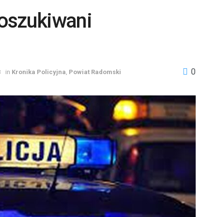
oszukiwani
0
3
in
Kronika Policyjna
,
Powiat Radomski