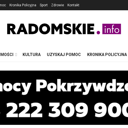
omoc
Kronika Policyjna
Sport
Zdrowie
Kontakt
OMOŚCI
KULTURA
UZYSKAJ POMOC
KRONIKA POLICYJNA