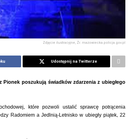
Zdjęcie ilustracyjne, Źr. mazowiecka.policja.gov.pl
oku
Udostępnij na Twitterze
ci z Pionek poszukują świadków zdarzenia z ubiegłego
odowej, które pozwoli ustalić sprawcę potrącenia
dzy Radomiem a Jedlnią-Letnisko w ubiegły piątek, 22