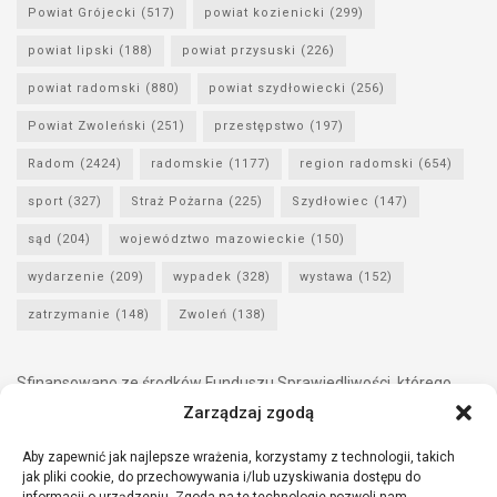
Powiat Grójecki
(517)
powiat kozienicki
(299)
powiat lipski
(188)
powiat przysuski
(226)
powiat radomski
(880)
powiat szydłowiecki
(256)
Powiat Zwoleński
(251)
przestępstwo
(197)
Radom
(2424)
radomskie
(1177)
region radomski
(654)
sport
(327)
Straż Pożarna
(225)
Szydłowiec
(147)
sąd
(204)
województwo mazowieckie
(150)
wydarzenie
(209)
wypadek
(328)
wystawa
(152)
zatrzymanie
(148)
Zwoleń
(138)
Sfinansowano ze środków Funduszu Sprawiedliwości, którego
dysponentem jest Minister Sprawiedliwości.
Zarządzaj zgodą
Aby zapewnić jak najlepsze wrażenia, korzystamy z technologii, takich
jak pliki cookie, do przechowywania i/lub uzyskiwania dostępu do