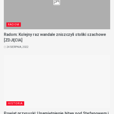
RADOM
Radom: Kolejny raz wandale zniszczyli stoliki szachowe
[ZDJĘCIA]
24 SIERPNIA, 2022
HISTORIA
Powiat przysuski: Upamiętnienie bitwy pod Stefanowem i