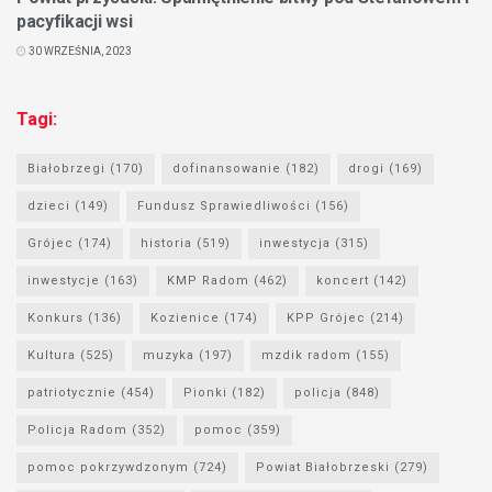
pacyfikacji wsi
30 WRZEŚNIA, 2023
Tagi:
Białobrzegi
(170)
dofinansowanie
(182)
drogi
(169)
dzieci
(149)
Fundusz Sprawiedliwości
(156)
Grójec
(174)
historia
(519)
inwestycja
(315)
inwestycje
(163)
KMP Radom
(462)
koncert
(142)
Konkurs
(136)
Kozienice
(174)
KPP Grójec
(214)
Kultura
(525)
muzyka
(197)
mzdik radom
(155)
patriotycznie
(454)
Pionki
(182)
policja
(848)
Policja Radom
(352)
pomoc
(359)
pomoc pokrzywdzonym
(724)
Powiat Białobrzeski
(279)