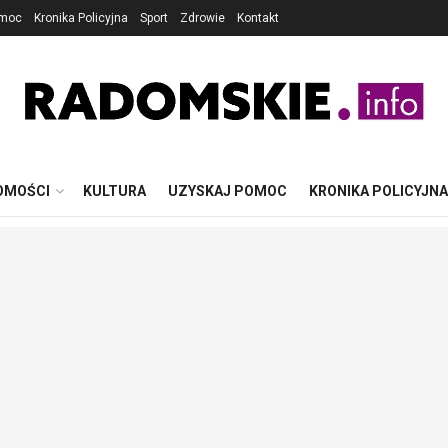
omoc
Kronika Policyjna
Sport
Zdrowie
Kontakt
OMOŚCI
KULTURA
UZYSKAJ POMOC
KRONIKA POLICYJNA