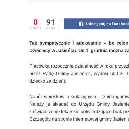
0
91
Udostępnij na Faceboo
SHARES
VIEWS
Tak sympatycznie i adekwatnie – bo rejo
Dziecięcy w Jasieńcu. Od 1. grudnia można za
Placówka rozpocznie działalność w roku przys
przez Radę Gminy Jasieniec, wynosi 600 zł. D
dziecko za dzień).
Nabór wniosków
rekrutacyjnych – zainaugur
N
ależy je składać do Urzędu Gminy Jasieni
zaświadczenie lekarskie potwierdzające brak pr
Szczegóły na stronie internetowej gminy Jasieni