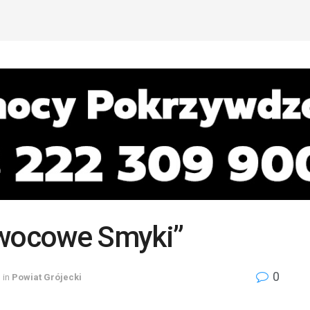
Owocowe Smyki”
0
in
Powiat Grójecki