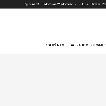
Zgłoś nam!
Radomskie Wiadomości
Kultura
Uzyskaj P
ZGŁOŚ NAM!
RADOMSKIE WIAD