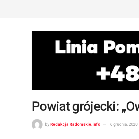
Powiat grójecki: „
by
Redakcja Radomskie.info
6 grudnia, 2020