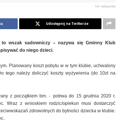
fot. wikipedia
ku
Udostępnij na Twitterze
n to wszak sadowniczy – nazywa się Gminny Klub
pisywać do niego dzieci.
złym.
Planowany koszt pobytu w w tym klubie, uchwalony
o tego należy doliczyć koszty wyżywienia (do 10zł na
owany z początkiem bm. - potrwa do
15 grudnia 2020 r.
ec. W
raz z wnioskiem rodzic/opiekun musi dostarczyć
zeciwwskazań zdrowotnych do bytności dziecka w klubie.
ec.