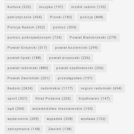
Kultura
(525)
muzyka
(197)
mzdik radom
(155)
patriotycznie
(454)
Pionki
(182)
policja
(848)
Policja Radom
(352)
pomoc
(359)
pomoc pokrzywdzonym
(724)
Powiat Białobrzeski
(279)
Powiat Grójecki
(517)
powiat kozienicki
(299)
powiat lipski
(188)
powiat przysuski
(226)
powiat radomski
(880)
powiat szydłowiecki
(256)
Powiat Zwoleński
(251)
przestępstwo
(197)
Radom
(2424)
radomskie
(1177)
region radomski
(654)
sport
(327)
Straż Pożarna
(225)
Szydłowiec
(147)
sąd
(204)
województwo mazowieckie
(150)
wydarzenie
(209)
wypadek
(328)
wystawa
(152)
zatrzymanie
(148)
Zwoleń
(138)