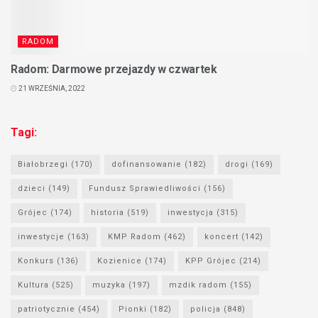
RADOM
Radom: Darmowe przejazdy w czwartek
21 WRZEŚNIA, 2022
Tagi:
Białobrzegi
(170)
dofinansowanie
(182)
drogi
(169)
dzieci
(149)
Fundusz Sprawiedliwości
(156)
Grójec
(174)
historia
(519)
inwestycja
(315)
inwestycje
(163)
KMP Radom
(462)
koncert
(142)
Konkurs
(136)
Kozienice
(174)
KPP Grójec
(214)
Kultura
(525)
muzyka
(197)
mzdik radom
(155)
patriotycznie
(454)
Pionki
(182)
policja
(848)