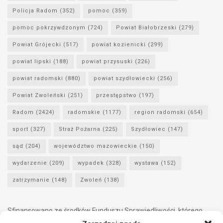
Policja Radom
(352)
pomoc
(359)
pomoc pokrzywdzonym
(724)
Powiat Białobrzeski
(279)
Powiat Grójecki
(517)
powiat kozienicki
(299)
powiat lipski
(188)
powiat przysuski
(226)
powiat radomski
(880)
powiat szydłowiecki
(256)
Powiat Zwoleński
(251)
przestępstwo
(197)
Radom
(2424)
radomskie
(1177)
region radomski
(654)
sport
(327)
Straż Pożarna
(225)
Szydłowiec
(147)
sąd
(204)
województwo mazowieckie
(150)
wydarzenie
(209)
wypadek
(328)
wystawa
(152)
zatrzymanie
(148)
Zwoleń
(138)
Sfinansowano ze środków Funduszu Sprawiedliwości, którego
dysponentem jest Minister Sprawiedliwości.