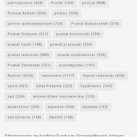
patriotycznie
(454)
Pionki
(182)
policja
(848)
Policja Radom
(352)
pomoc
(359)
pomoc pokrzywdzonym
(724)
Powiat Białobrzeski
(279)
Powiat Grójecki
(517)
powiat kozienicki
(299)
powiat lipski
(188)
powiat przysuski
(226)
powiat radomski
(880)
powiat szydłowiecki
(256)
Powiat Zwoleński
(251)
przestępstwo
(197)
Radom
(2424)
radomskie
(1177)
region radomski
(654)
sport
(327)
Straż Pożarna
(225)
Szydłowiec
(147)
sąd
(204)
województwo mazowieckie
(150)
wydarzenie
(209)
wypadek
(328)
wystawa
(152)
zatrzymanie
(148)
Zwoleń
(138)
Sfinansowano ze środków Funduszu Sprawiedliwości, którego