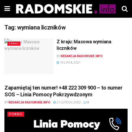
Tag:
wymiana liczników
Z kraju: Masowa wymiana
PRAWO
liczników
BY
REDAKCJA RADOMSKIE.INFO
19 LIPCA, 2021
Zapamiętaj ten numer! +48 222 309 900 – to numer
SOS – Linia Pomocy Pokrzywdzonym
BY
REDAKCJA RADOMSKIE.INFO
21 LUTEGO, 2022
0
PRAWO