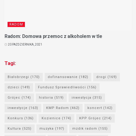
RADOM
Radom: Domowa przemoc z alkoholem w tle
20 PAŹDZIERNIKA, 2021
Tagi:
Białobrzegi
(170)
dofinansowanie
(182)
drogi
(169)
dzieci
(149)
Fundusz Sprawiedliwości
(156)
Grójec
(174)
historia
(519)
inwestycja
(315)
inwestycje
(163)
KMP Radom
(462)
koncert
(142)
Konkurs
(136)
Kozienice
(174)
KPP Grójec
(214)
Kultura
(525)
muzyka
(197)
mzdik radom
(155)