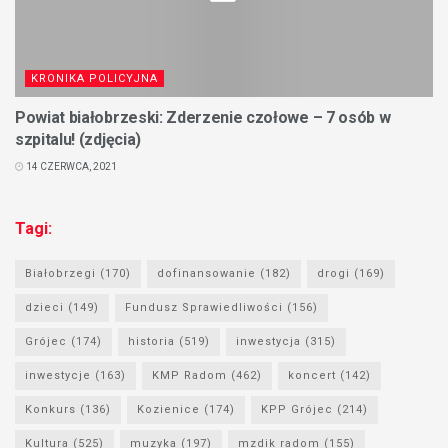
KRONIKA POLICYJNA
Powiat białobrzeski: Zderzenie czołowe – 7 osób w
szpitalu! (zdjęcia)
14 CZERWCA, 2021
Tagi:
Białobrzegi
(170)
dofinansowanie
(182)
drogi
(169)
dzieci
(149)
Fundusz Sprawiedliwości
(156)
Grójec
(174)
historia
(519)
inwestycja
(315)
inwestycje
(163)
KMP Radom
(462)
koncert
(142)
Konkurs
(136)
Kozienice
(174)
KPP Grójec
(214)
Kultura
(525)
muzyka
(197)
mzdik radom
(155)