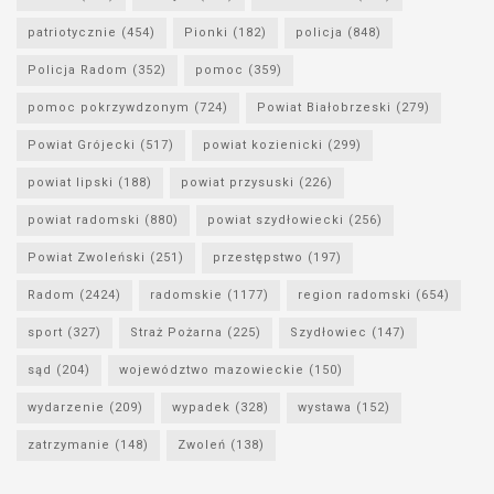
patriotycznie
(454)
Pionki
(182)
policja
(848)
Policja Radom
(352)
pomoc
(359)
pomoc pokrzywdzonym
(724)
Powiat Białobrzeski
(279)
Powiat Grójecki
(517)
powiat kozienicki
(299)
powiat lipski
(188)
powiat przysuski
(226)
powiat radomski
(880)
powiat szydłowiecki
(256)
Powiat Zwoleński
(251)
przestępstwo
(197)
Radom
(2424)
radomskie
(1177)
region radomski
(654)
sport
(327)
Straż Pożarna
(225)
Szydłowiec
(147)
sąd
(204)
województwo mazowieckie
(150)
wydarzenie
(209)
wypadek
(328)
wystawa
(152)
zatrzymanie
(148)
Zwoleń
(138)