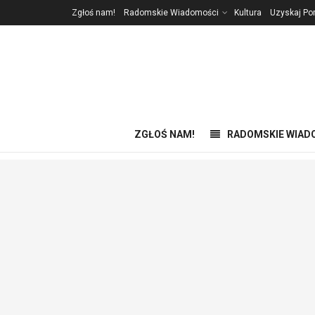
Zgłoś nam!
Radomskie Wiadomości
Kultura
Uzyskaj P
ZGŁOŚ NAM!
RADOMSKIE WIAD