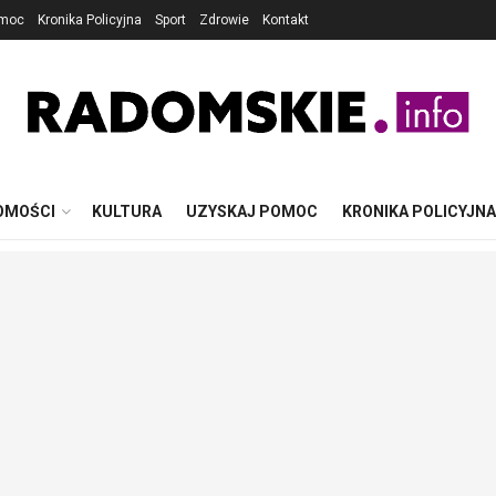
omoc
Kronika Policyjna
Sport
Zdrowie
Kontakt
OMOŚCI
KULTURA
UZYSKAJ POMOC
KRONIKA POLICYJNA