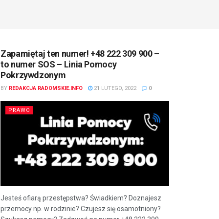
Zapamiętaj ten numer! +48 222 309 900 –
to numer SOS – Linia Pomocy
Pokrzywdzonym
BY
REDAKCJA RADOMSKIE.INFO
21 LUTEGO, 2022
0
PRAWO
Jesteś ofiarą przestępstwa? Świadkiem? Doznajesz
przemocy np. w rodzinie? Czujesz się osamotniony?