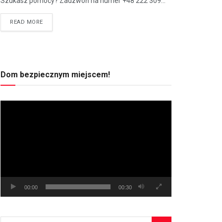
Szukasz pomocy? Zadzwoń na numer +48 222 309...
READ MORE
Dom bezpiecznym miejscem!
Odtwarzacz
video
00:00
00:30