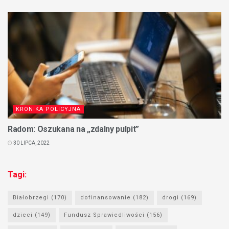
KRONIKA POLICYJNA
Radom: Oszukana na „zdalny pulpit”
30 LIPCA, 2022
Tagi:
Białobrzegi
(170)
dofinansowanie
(182)
drogi
(169)
dzieci
(149)
Fundusz Sprawiedliwości
(156)