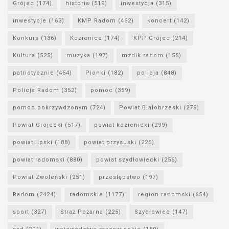
Grójec
(174)
historia
(519)
inwestycja
(315)
inwestycje
(163)
KMP Radom
(462)
koncert
(142)
Konkurs
(136)
Kozienice
(174)
KPP Grójec
(214)
Kultura
(525)
muzyka
(197)
mzdik radom
(155)
patriotycznie
(454)
Pionki
(182)
policja
(848)
Policja Radom
(352)
pomoc
(359)
pomoc pokrzywdzonym
(724)
Powiat Białobrzeski
(279)
Powiat Grójecki
(517)
powiat kozienicki
(299)
powiat lipski
(188)
powiat przysuski
(226)
powiat radomski
(880)
powiat szydłowiecki
(256)
Powiat Zwoleński
(251)
przestępstwo
(197)
Radom
(2424)
radomskie
(1177)
region radomski
(654)
sport
(327)
Straż Pożarna
(225)
Szydłowiec
(147)