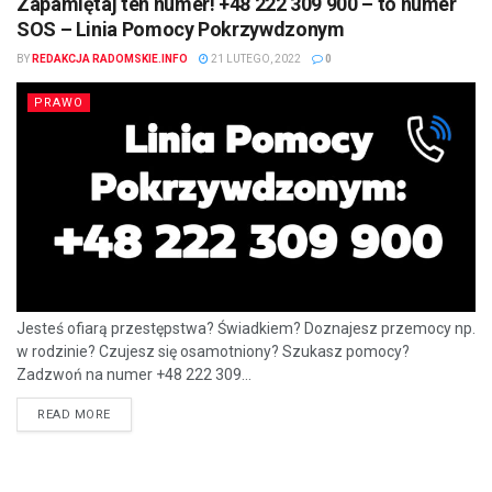
Zapamiętaj ten numer! +48 222 309 900 – to numer
SOS – Linia Pomocy Pokrzywdzonym
BY
REDAKCJA RADOMSKIE.INFO
21 LUTEGO, 2022
0
PRAWO
Jesteś ofiarą przestępstwa? Świadkiem? Doznajesz przemocy np.
w rodzinie? Czujesz się osamotniony? Szukasz pomocy?
Zadzwoń na numer +48 222 309...
READ MORE