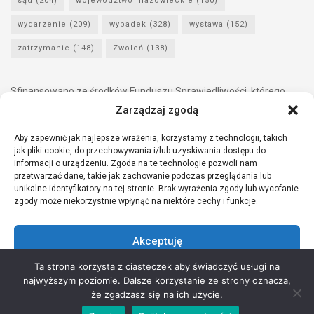
sąd
(204)
województwo mazowieckie
(150)
wydarzenie
(209)
wypadek
(328)
wystawa
(152)
zatrzymanie
(148)
Zwoleń
(138)
Sfinansowano ze środków Funduszu Sprawiedliwości, którego
dysponentem jest Minister Sprawiedliwości.
Zarządzaj zgodą
Aby zapewnić jak najlepsze wrażenia, korzystamy z technologii, takich
jak pliki cookie, do przechowywania i/lub uzyskiwania dostępu do
informacji o urządzeniu. Zgoda na te technologie pozwoli nam
przetwarzać dane, takie jak zachowanie podczas przeglądania lub
unikalne identyfikatory na tej stronie. Brak wyrażenia zgody lub wycofanie
zgody może niekorzystnie wpłynąć na niektóre cechy i funkcje.
Akceptuję
Ta strona korzysta z ciasteczek aby świadczyć usługi na
Odmów
najwyższym poziomie. Dalsze korzystanie ze strony oznacza,
Copyright © 2021 Stowarzyszenie Przyjaciół Zdrowia - Wszelkie prawa
że zgadzasz się na ich użycie.
Zobacz preferencje
zastrzeżone