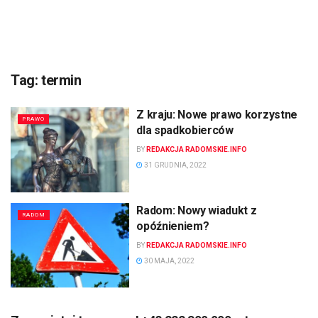
Tag:
termin
Z kraju: Nowe prawo korzystne
PRAWO
dla spadkobierców
BY
REDAKCJA RADOMSKIE.INFO
31 GRUDNIA, 2022
Radom: Nowy wiadukt z
RADOM
opóźnieniem?
BY
REDAKCJA RADOMSKIE.INFO
30 MAJA, 2022