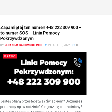
Zapamiętaj ten numer! +48 222 309 900 –
to numer SOS – Linia Pomocy
Pokrzywdzonym
BY
REDAKCJA RADOMSKIE.INFO
21 LUTEGO, 2022
0
PRAWO
Jesteś ofiarą przestępstwa? Świadkiem? Doznajesz
przemocy np. w rodzinie? Czujesz się osamotniony?