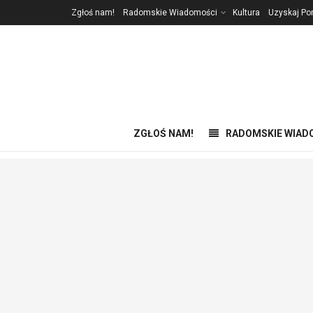
Zgłoś nam!
Radomskie Wiadomości
Kultura
Uzyskaj P
ZGŁOŚ NAM!
RADOMSKIE WIAD