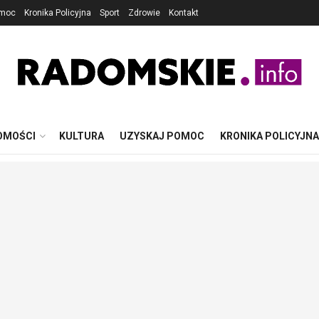
omoc
Kronika Policyjna
Sport
Zdrowie
Kontakt
OMOŚCI
KULTURA
UZYSKAJ POMOC
KRONIKA POLICYJNA