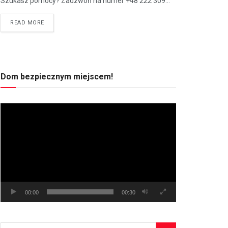
Szukasz pomocy? Zadzwoń na numer +48 222 309...
READ MORE
Dom bezpiecznym miejscem!
Odtwarzacz
video
00:00
00:30