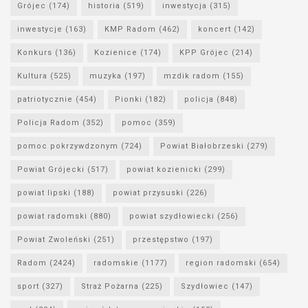
Grójec
(174)
historia
(519)
inwestycja
(315)
inwestycje
(163)
KMP Radom
(462)
koncert
(142)
Konkurs
(136)
Kozienice
(174)
KPP Grójec
(214)
Kultura
(525)
muzyka
(197)
mzdik radom
(155)
patriotycznie
(454)
Pionki
(182)
policja
(848)
Policja Radom
(352)
pomoc
(359)
pomoc pokrzywdzonym
(724)
Powiat Białobrzeski
(279)
Powiat Grójecki
(517)
powiat kozienicki
(299)
powiat lipski
(188)
powiat przysuski
(226)
powiat radomski
(880)
powiat szydłowiecki
(256)
Powiat Zwoleński
(251)
przestępstwo
(197)
Radom
(2424)
radomskie
(1177)
region radomski
(654)
sport
(327)
Straż Pożarna
(225)
Szydłowiec
(147)