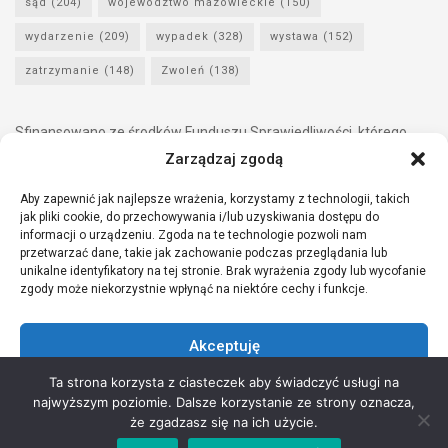
sąd
(204)
województwo mazowieckie
(150)
wydarzenie
(209)
wypadek
(328)
wystawa
(152)
zatrzymanie
(148)
Zwoleń
(138)
Sfinansowano ze środków Funduszu Sprawiedliwości, którego
dysponentem jest Minister Sprawiedliwości.
Zarządzaj zgodą
Aby zapewnić jak najlepsze wrażenia, korzystamy z technologii, takich
jak pliki cookie, do przechowywania i/lub uzyskiwania dostępu do
informacji o urządzeniu. Zgoda na te technologie pozwoli nam
przetwarzać dane, takie jak zachowanie podczas przeglądania lub
unikalne identyfikatory na tej stronie. Brak wyrażenia zgody lub wycofanie
zgody może niekorzystnie wpłynąć na niektóre cechy i funkcje.
Akceptuję
Ta strona korzysta z ciasteczek aby świadczyć usługi na
Odmów
najwyższym poziomie. Dalsze korzystanie ze strony oznacza,
Copyright © 2021 Stowarzyszenie Przyjaciół Zdrowia - Wszelkie prawa
że zgadzasz się na ich użycie.
Zobacz preferencje
zastrzeżone