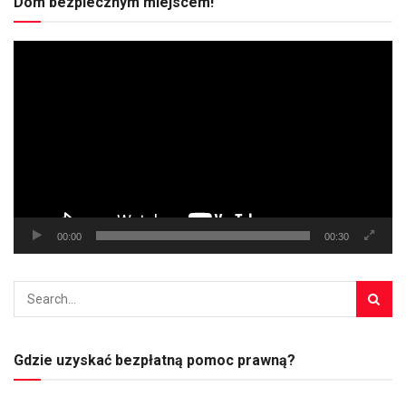
Dom bezpiecznym miejscem!
Odtwarzacz
video
00:00
00:30
Gdzie uzyskać bezpłatną pomoc prawną?