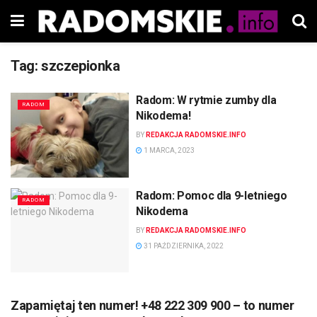
Tag:
szczepionka
Radom: W rytmie zumby dla
RADOM
Nikodema!
BY
REDAKCJA RADOMSKIE.INFO
1 MARCA, 2023
Radom: Pomoc dla 9-letniego
RADOM
Nikodema
BY
REDAKCJA RADOMSKIE.INFO
31 PAŹDZIERNIKA, 2022
Zapamiętaj ten numer! +48 222 309 900 – to numer