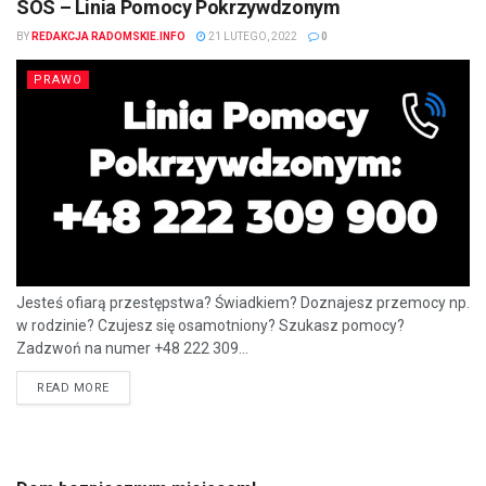
SOS – Linia Pomocy Pokrzywdzonym
BY
REDAKCJA RADOMSKIE.INFO
21 LUTEGO, 2022
0
PRAWO
Jesteś ofiarą przestępstwa? Świadkiem? Doznajesz przemocy np.
w rodzinie? Czujesz się osamotniony? Szukasz pomocy?
Zadzwoń na numer +48 222 309...
READ MORE