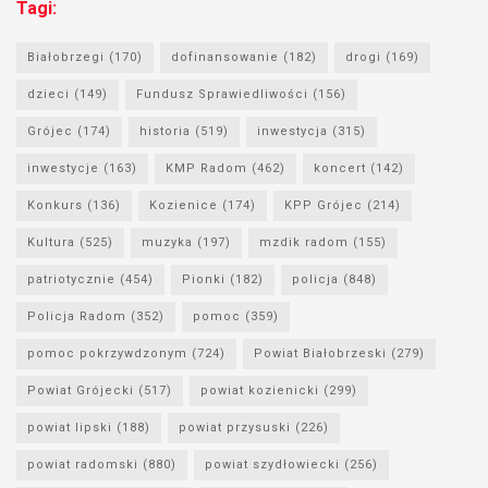
Tagi:
Białobrzegi
(170)
dofinansowanie
(182)
drogi
(169)
dzieci
(149)
Fundusz Sprawiedliwości
(156)
Grójec
(174)
historia
(519)
inwestycja
(315)
inwestycje
(163)
KMP Radom
(462)
koncert
(142)
Konkurs
(136)
Kozienice
(174)
KPP Grójec
(214)
Kultura
(525)
muzyka
(197)
mzdik radom
(155)
patriotycznie
(454)
Pionki
(182)
policja
(848)
Policja Radom
(352)
pomoc
(359)
pomoc pokrzywdzonym
(724)
Powiat Białobrzeski
(279)
Powiat Grójecki
(517)
powiat kozienicki
(299)
powiat lipski
(188)
powiat przysuski
(226)
powiat radomski
(880)
powiat szydłowiecki
(256)