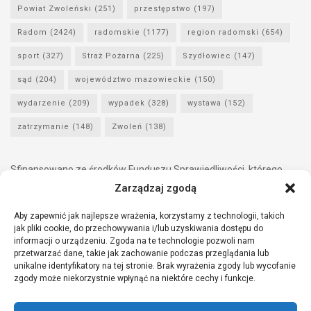
Powiat Zwoleński
(251)
przestępstwo
(197)
Radom
(2424)
radomskie
(1177)
region radomski
(654)
sport
(327)
Straż Pożarna
(225)
Szydłowiec
(147)
sąd
(204)
województwo mazowieckie
(150)
wydarzenie
(209)
wypadek
(328)
wystawa
(152)
zatrzymanie
(148)
Zwoleń
(138)
Sfinansowano ze środków Funduszu Sprawiedliwości, którego
dysponentem jest Minister Sprawiedliwości.
Zarządzaj zgodą
Aby zapewnić jak najlepsze wrażenia, korzystamy z technologii, takich
jak pliki cookie, do przechowywania i/lub uzyskiwania dostępu do
informacji o urządzeniu. Zgoda na te technologie pozwoli nam
przetwarzać dane, takie jak zachowanie podczas przeglądania lub
unikalne identyfikatory na tej stronie. Brak wyrażenia zgody lub wycofanie
zgody może niekorzystnie wpłynąć na niektóre cechy i funkcje.