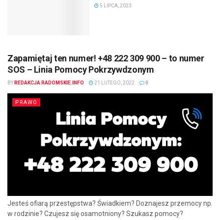
5 LIPCA, 2023
Zapamiętaj ten numer! +48 222 309 900 – to numer
SOS – Linia Pomocy Pokrzywdzonym
BY
REDAKCJA RADOMSKIE.INFO
21 LUTEGO, 2022
0
PRAWO
Jesteś ofiarą przestępstwa? Świadkiem? Doznajesz przemocy np.
w rodzinie? Czujesz się osamotniony? Szukasz pomocy?