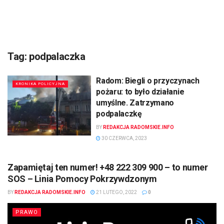
Tag:
podpalaczka
Radom: Biegli o przyczynach
KRONIKA POLICYJNA
pożaru: to było działanie
umyślne. Zatrzymano
podpalaczkę
BY
REDAKCJA RADOMSKIE.INFO
30 CZERWCA, 2023
Zapamiętaj ten numer! +48 222 309 900 – to numer
SOS – Linia Pomocy Pokrzywdzonym
BY
REDAKCJA RADOMSKIE.INFO
21 LUTEGO, 2022
0
PRAWO