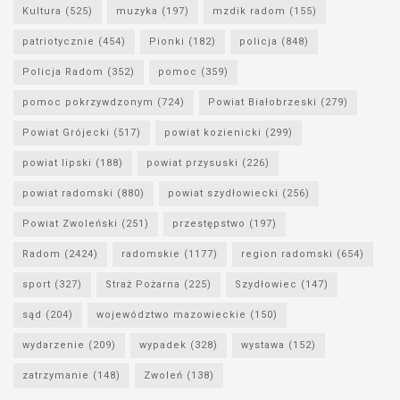
Kultura
(525)
muzyka
(197)
mzdik radom
(155)
patriotycznie
(454)
Pionki
(182)
policja
(848)
Policja Radom
(352)
pomoc
(359)
pomoc pokrzywdzonym
(724)
Powiat Białobrzeski
(279)
Powiat Grójecki
(517)
powiat kozienicki
(299)
powiat lipski
(188)
powiat przysuski
(226)
powiat radomski
(880)
powiat szydłowiecki
(256)
Powiat Zwoleński
(251)
przestępstwo
(197)
Radom
(2424)
radomskie
(1177)
region radomski
(654)
sport
(327)
Straż Pożarna
(225)
Szydłowiec
(147)
sąd
(204)
województwo mazowieckie
(150)
wydarzenie
(209)
wypadek
(328)
wystawa
(152)
zatrzymanie
(148)
Zwoleń
(138)