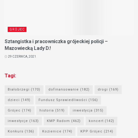
GRÓJEC
Sztangistka i pracowniczka grójeckiej policji –
Mazowiecką Lady D.!
29 CZERWCA, 2021
Tagi:
Białobrzegi
(170)
dofinansowanie
(182)
drogi
(169)
dzieci
(149)
Fundusz Sprawiedliwości
(156)
Grójec
(174)
historia
(519)
inwestycja
(315)
inwestycje
(163)
KMP Radom
(462)
koncert
(142)
Konkurs
(136)
Kozienice
(174)
KPP Grójec
(214)