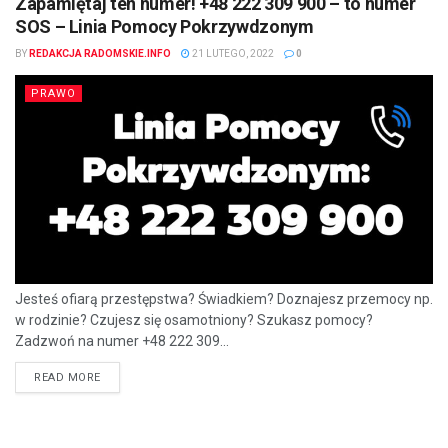
Zapamiętaj ten numer! +48 222 309 900 – to numer
SOS – Linia Pomocy Pokrzywdzonym
BY
REDAKCJA RADOMSKIE.INFO
21 LUTEGO, 2022
0
PRAWO
Jesteś ofiarą przestępstwa? Świadkiem? Doznajesz przemocy np.
w rodzinie? Czujesz się osamotniony? Szukasz pomocy?
Zadzwoń na numer +48 222 309...
READ MORE