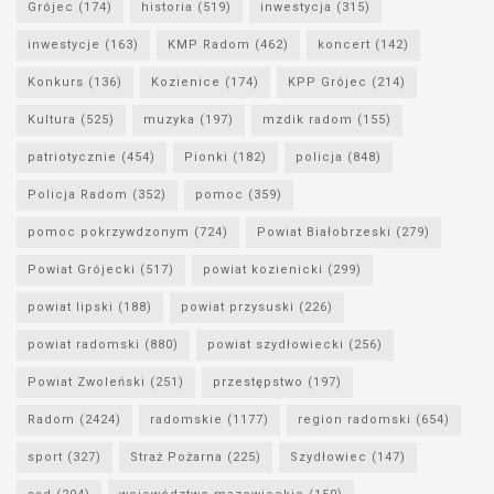
Grójec
(174)
historia
(519)
inwestycja
(315)
inwestycje
(163)
KMP Radom
(462)
koncert
(142)
Konkurs
(136)
Kozienice
(174)
KPP Grójec
(214)
Kultura
(525)
muzyka
(197)
mzdik radom
(155)
patriotycznie
(454)
Pionki
(182)
policja
(848)
Policja Radom
(352)
pomoc
(359)
pomoc pokrzywdzonym
(724)
Powiat Białobrzeski
(279)
Powiat Grójecki
(517)
powiat kozienicki
(299)
powiat lipski
(188)
powiat przysuski
(226)
powiat radomski
(880)
powiat szydłowiecki
(256)
Powiat Zwoleński
(251)
przestępstwo
(197)
Radom
(2424)
radomskie
(1177)
region radomski
(654)
sport
(327)
Straż Pożarna
(225)
Szydłowiec
(147)