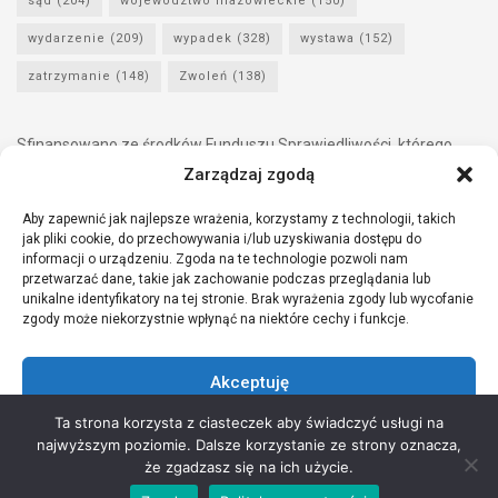
sąd
(204)
województwo mazowieckie
(150)
wydarzenie
(209)
wypadek
(328)
wystawa
(152)
zatrzymanie
(148)
Zwoleń
(138)
Sfinansowano ze środków Funduszu Sprawiedliwości, którego
dysponentem jest Minister Sprawiedliwości.
Zarządzaj zgodą
Aby zapewnić jak najlepsze wrażenia, korzystamy z technologii, takich
jak pliki cookie, do przechowywania i/lub uzyskiwania dostępu do
informacji o urządzeniu. Zgoda na te technologie pozwoli nam
przetwarzać dane, takie jak zachowanie podczas przeglądania lub
unikalne identyfikatory na tej stronie. Brak wyrażenia zgody lub wycofanie
zgody może niekorzystnie wpłynąć na niektóre cechy i funkcje.
Akceptuję
Ta strona korzysta z ciasteczek aby świadczyć usługi na
Odmów
najwyższym poziomie. Dalsze korzystanie ze strony oznacza,
Copyright © 2021 Stowarzyszenie Przyjaciół Zdrowia - Wszelkie prawa
że zgadzasz się na ich użycie.
Zobacz preferencje
zastrzeżone