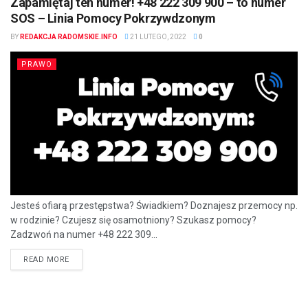
Zapamiętaj ten numer! +48 222 309 900 – to numer
SOS – Linia Pomocy Pokrzywdzonym
BY
REDAKCJA RADOMSKIE.INFO
21 LUTEGO, 2022
0
PRAWO
Jesteś ofiarą przestępstwa? Świadkiem? Doznajesz przemocy np.
w rodzinie? Czujesz się osamotniony? Szukasz pomocy?
Zadzwoń na numer +48 222 309...
READ MORE