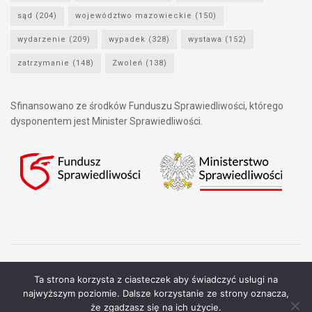
sąd
(204)
województwo mazowieckie
(150)
wydarzenie
(209)
wypadek
(328)
wystawa
(152)
zatrzymanie
(148)
Zwoleń
(138)
Sfinansowano ze środków Funduszu Sprawiedliwości, którego
dysponentem jest Minister Sprawiedliwości.
Ta strona korzysta z ciasteczek aby świadczyć usługi na
najwyższym poziomie. Dalsze korzystanie ze strony oznacza,
Copyright © 2021 Stowarzyszenie Przyjaciół Zdrowia - Wszelkie prawa
że zgadzasz się na ich użycie.