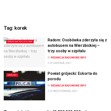
Tag:
korek
Radom: Osobówka zderzyła się z
KRONIKA POLICYJNA
autobusem na Wierzbickiej –
trzy osoby w szpitalu
BY
REDAKCJA RADOMSKIE.INFO
23 GRUDNIA, 2021
Powiat grójecki: Eskorta do
GRÓJEC
porodu
BY
REDAKCJA RADOMSKIE.INFO
22 PAŹDZIERNIKA, 2021