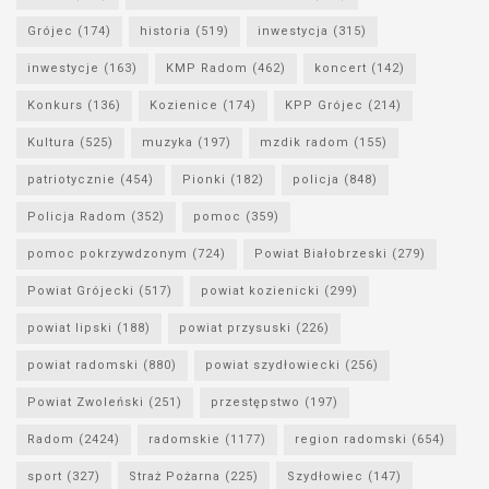
Grójec
(174)
historia
(519)
inwestycja
(315)
inwestycje
(163)
KMP Radom
(462)
koncert
(142)
Konkurs
(136)
Kozienice
(174)
KPP Grójec
(214)
Kultura
(525)
muzyka
(197)
mzdik radom
(155)
patriotycznie
(454)
Pionki
(182)
policja
(848)
Policja Radom
(352)
pomoc
(359)
pomoc pokrzywdzonym
(724)
Powiat Białobrzeski
(279)
Powiat Grójecki
(517)
powiat kozienicki
(299)
powiat lipski
(188)
powiat przysuski
(226)
powiat radomski
(880)
powiat szydłowiecki
(256)
Powiat Zwoleński
(251)
przestępstwo
(197)
Radom
(2424)
radomskie
(1177)
region radomski
(654)
sport
(327)
Straż Pożarna
(225)
Szydłowiec
(147)