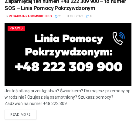
Zapamiętaj ten numer! +48 222 309 900 – to numer
SOS – Linia Pomocy Pokrzywdzonym
BY
REDAKCJA RADOMSKIE.INFO
21 LUTEGO, 2022
0
PRAWO
Jesteś ofiarą przestępstwa? Świadkiem? Doznajesz przemocy np.
w rodzinie? Czujesz się osamotniony? Szukasz pomocy?
Zadzwoń na numer +48 222 309...
READ MORE