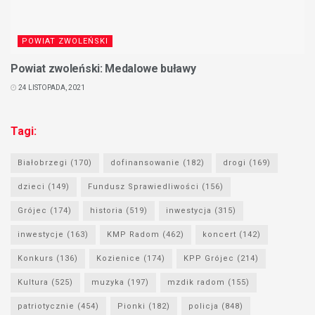
POWIAT ZWOLEŃSKI
Powiat zwoleński: Medalowe buławy
24 LISTOPADA, 2021
Tagi:
Białobrzegi
(170)
dofinansowanie
(182)
drogi
(169)
dzieci
(149)
Fundusz Sprawiedliwości
(156)
Grójec
(174)
historia
(519)
inwestycja
(315)
inwestycje
(163)
KMP Radom
(462)
koncert
(142)
Konkurs
(136)
Kozienice
(174)
KPP Grójec
(214)
Kultura
(525)
muzyka
(197)
mzdik radom
(155)
patriotycznie
(454)
Pionki
(182)
policja
(848)