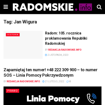
Tag:
Jan Wigura
Radom: 105. rocznica
HISTORIA
proklamowania Republiki
Radomskiej
BY
REDAKCJA RADOMSKIE.INFO
2 LISTOPADA, 2023
Zapamiętaj ten numer! +48 222 309 900 – to numer
SOS – Linia Pomocy Pokrzywdzonym
BY
REDAKCJA RADOMSKIE.INFO
21 LUTEGO, 2022
0
PRAWO