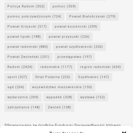
Policja Radom
(352)
pomoc
(359)
pomoc pokrzywdzonym
(724)
Powiat Białobrzeski
(279)
Powiat Grójecki
(517)
powiat kozienicki
(299)
powiat lipski
(188)
powiat przysuski
(226)
powiat radomski
(880)
powiat szydłowiecki
(256)
Powiat Zwoleński
(251)
przestępstwo
(197)
Radom
(2424)
radomskie
(1177)
region radomski
(654)
sport
(327)
Straż Pożarna
(225)
Szydłowiec
(147)
sąd
(204)
województwo mazowieckie
(150)
wydarzenie
(209)
wypadek
(328)
wystawa
(152)
zatrzymanie
(148)
Zwoleń
(138)
Sfinansowano ze środków Funduszu Sprawiedliwości, którego
dysponentem jest Minister Sprawiedliwości.