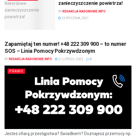
zanieczyszczenie powietrza!
BY
REDAKCJA RADOMSKIE.INFO
23 STYCZNIA, 2021
Zapamiętaj ten numer! +48 222 309 900 – to numer
SOS – Linia Pomocy Pokrzywdzonym
BY
REDAKCJA RADOMSKIE.INFO
21 LUTEGO, 2022
0
PRAWO
Jesteś ofiarą przestępstwa? Świadkiem? Doznajesz przemocy np.