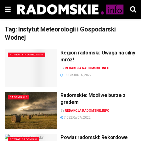
Tag:
Instytut Meteorologii i Gospodarski
Wodnej
Region radomski: Uwaga na silny
POWIAT BIAŁOBRZESKI
mróz!
BY
REDAKCJA RADOMSKIE.INFO
13 GRUDNIA, 2022
Radomskie: Możliwe burze z
RADOMSKIE
gradem
BY
REDAKCJA RADOMSKIE.INFO
7 CZERWCA, 2022
Powiat radomski: Rekordowe
POWIAT RADOMSKI