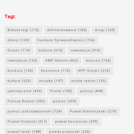
Tagi:
Białobrzegi
(170)
dofinansowanie
(182)
drogi
(169)
dzieci
(149)
Fundusz Sprawiedliwości
(156)
Grójec
(174)
historia
(519)
inwestycja
(315)
inwestycje
(163)
KMP Radom
(462)
koncert
(142)
Konkurs
(136)
Kozienice
(174)
KPP Grójec
(214)
Kultura
(525)
muzyka
(197)
mzdik radom
(155)
patriotycznie
(454)
Pionki
(182)
policja
(848)
Policja Radom
(352)
pomoc
(359)
pomoc pokrzywdzonym
(724)
Powiat Białobrzeski
(279)
Powiat Grójecki
(517)
powiat kozienicki
(299)
powiat lipski
(188)
powiat przysuski
(226)