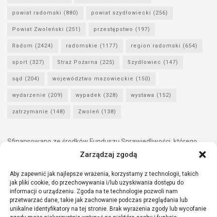
powiat radomski
(880)
powiat szydłowiecki
(256)
Powiat Zwoleński
(251)
przestępstwo
(197)
Radom
(2424)
radomskie
(1177)
region radomski
(654)
sport
(327)
Straż Pożarna
(225)
Szydłowiec
(147)
sąd
(204)
województwo mazowieckie
(150)
wydarzenie
(209)
wypadek
(328)
wystawa
(152)
zatrzymanie
(148)
Zwoleń
(138)
Sfinansowano ze środków Funduszu Sprawiedliwości, którego
dysponentem jest Minister Sprawiedliwości.
Zarządzaj zgodą
Aby zapewnić jak najlepsze wrażenia, korzystamy z technologii, takich
jak pliki cookie, do przechowywania i/lub uzyskiwania dostępu do
informacji o urządzeniu. Zgoda na te technologie pozwoli nam
przetwarzać dane, takie jak zachowanie podczas przeglądania lub
unikalne identyfikatory na tej stronie. Brak wyrażenia zgody lub wycofanie