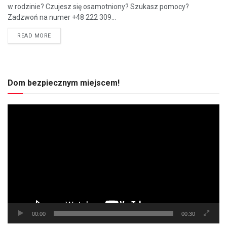
w rodzinie? Czujesz się osamotniony? Szukasz pomocy?
Zadzwoń na numer +48 222 309...
READ MORE
Dom bezpiecznym miejscem!
Odtwarzacz
video
00:00
00:30