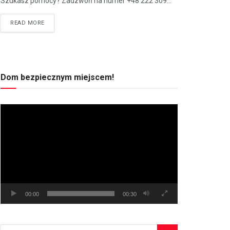
Szukasz pomocy? Zadzwoń na numer +48 222 309...
READ MORE
Dom bezpiecznym miejscem!
Odtwarzacz
video
00:00
00:30