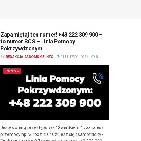
Zapamiętaj ten numer! +48 222 309 900 –
to numer SOS – Linia Pomocy
Pokrzywdzonym
BY
REDAKCJA RADOMSKIE.INFO
21 LUTEGO, 2022
0
PRAWO
Jesteś ofiarą przestępstwa? Świadkiem? Doznajesz
przemocy np. w rodzinie? Czujesz się osamotniony?