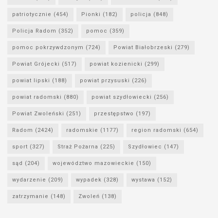
patriotycznie
(454)
Pionki
(182)
policja
(848)
Policja Radom
(352)
pomoc
(359)
pomoc pokrzywdzonym
(724)
Powiat Białobrzeski
(279)
Powiat Grójecki
(517)
powiat kozienicki
(299)
powiat lipski
(188)
powiat przysuski
(226)
powiat radomski
(880)
powiat szydłowiecki
(256)
Powiat Zwoleński
(251)
przestępstwo
(197)
Radom
(2424)
radomskie
(1177)
region radomski
(654)
sport
(327)
Straż Pożarna
(225)
Szydłowiec
(147)
sąd
(204)
województwo mazowieckie
(150)
wydarzenie
(209)
wypadek
(328)
wystawa
(152)
zatrzymanie
(148)
Zwoleń
(138)