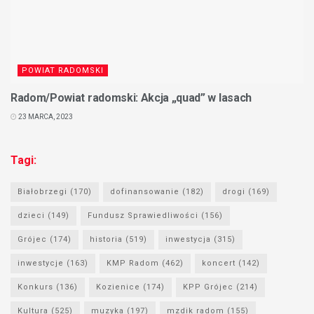
POWIAT RADOMSKI
Radom/Powiat radomski: Akcja „quad” w lasach
23 MARCA, 2023
Tagi:
Białobrzegi
(170)
dofinansowanie
(182)
drogi
(169)
dzieci
(149)
Fundusz Sprawiedliwości
(156)
Grójec
(174)
historia
(519)
inwestycja
(315)
inwestycje
(163)
KMP Radom
(462)
koncert
(142)
Konkurs
(136)
Kozienice
(174)
KPP Grójec
(214)
Kultura
(525)
muzyka
(197)
mzdik radom
(155)