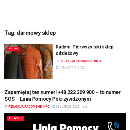
Tag:
darmowy sklep
Radom: Pierwszy taki sklep
RADOM
odzieżowy
BY
REDAKCJA RADOMSKIE.INFO
18 KWIETNIA, 2022
Zapamiętaj ten numer! +48 222 309 900 – to numer
SOS – Linia Pomocy Pokrzywdzonym
BY
REDAKCJA RADOMSKIE.INFO
21 LUTEGO, 2022
0
PRAWO