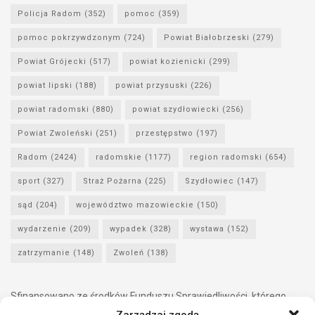
Policja Radom
(352)
pomoc
(359)
pomoc pokrzywdzonym
(724)
Powiat Białobrzeski
(279)
Powiat Grójecki
(517)
powiat kozienicki
(299)
powiat lipski
(188)
powiat przysuski
(226)
powiat radomski
(880)
powiat szydłowiecki
(256)
Powiat Zwoleński
(251)
przestępstwo
(197)
Radom
(2424)
radomskie
(1177)
region radomski
(654)
sport
(327)
Straż Pożarna
(225)
Szydłowiec
(147)
sąd
(204)
województwo mazowieckie
(150)
wydarzenie
(209)
wypadek
(328)
wystawa
(152)
zatrzymanie
(148)
Zwoleń
(138)
Sfinansowano ze środków Funduszu Sprawiedliwości, którego
dysponentem jest Minister Sprawiedliwości.