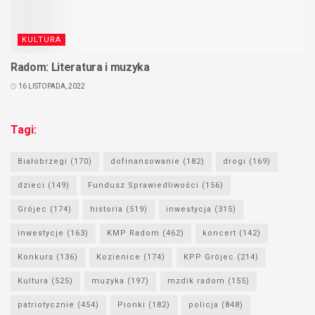
KULTURA
Radom: Literatura i muzyka
16 LISTOPADA, 2022
Tagi:
Białobrzegi
(170)
dofinansowanie
(182)
drogi
(169)
dzieci
(149)
Fundusz Sprawiedliwości
(156)
Grójec
(174)
historia
(519)
inwestycja
(315)
inwestycje
(163)
KMP Radom
(462)
koncert
(142)
Konkurs
(136)
Kozienice
(174)
KPP Grójec
(214)
Kultura
(525)
muzyka
(197)
mzdik radom
(155)
patriotycznie
(454)
Pionki
(182)
policja
(848)