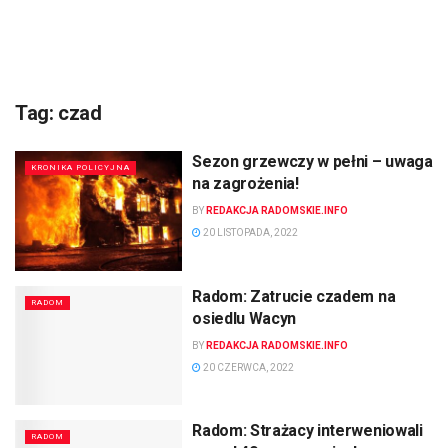
Tag:
czad
Sezon grzewczy w pełni – uwaga
KRONIKA POLICYJNA
na zagrożenia!
BY
REDAKCJA RADOMSKIE.INFO
20 LISTOPADA, 2022
Radom: Zatrucie czadem na
RADOM
osiedlu Wacyn
BY
REDAKCJA RADOMSKIE.INFO
20 CZERWCA, 2022
Radom: Strażacy interweniowali
RADOM