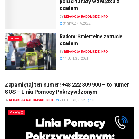
ponad 40 razy w związku z
czadem
BY
REDAKCJA RADOMSKIE.INFO
31 STYCZNIA, 2022
Radom: Śmiertelne zatrucie
RADOM
czadem
BY
REDAKCJA RADOMSKIE.INFO
11 LUTEGO, 2021
Zapamiętaj ten numer! +48 222 309 900 – to numer
SOS – Linia Pomocy Pokrzywdzonym
BY
REDAKCJA RADOMSKIE.INFO
21 LUTEGO, 2022
0
PRAWO