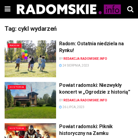
Tag:
cykl wydarzeń
Radom: Ostatnia niedziela na
RADOM
Rynku!
BY
REDAKCJA RADOMSKIE.INFO
24 SIERPNIA, 2023
Powiat radomski: Niezwykły
HISTORIA
koncert w „Ogrodzie z historią”
BY
REDAKCJA RADOMSKIE.INFO
26 LIPCA, 2023
Powiat radomski: Piknik
HISTORIA
historyczny na Zamku