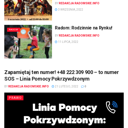
BY
REDAKCJA RADOMSKIE.INFO
3 WRZEŚNIA, 2022
Radom: Rodzinnie na Rynku!
RADOM
BY
REDAKCJA RADOMSKIE.INFO
11 LIPCA, 2022
Zapamiętaj ten numer! +48 222 309 900 – to numer
SOS – Linia Pomocy Pokrzywdzonym
BY
REDAKCJA RADOMSKIE.INFO
21 LUTEGO, 2022
0
PRAWO