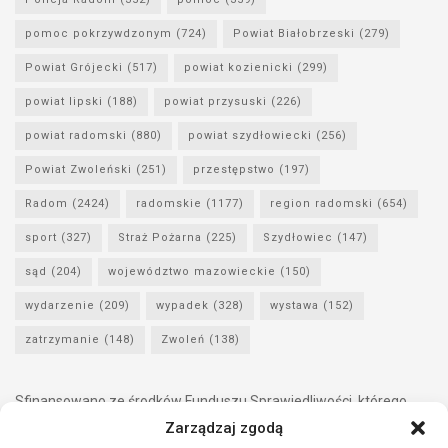
pomoc pokrzywdzonym
(724)
Powiat Białobrzeski
(279)
Powiat Grójecki
(517)
powiat kozienicki
(299)
powiat lipski
(188)
powiat przysuski
(226)
powiat radomski
(880)
powiat szydłowiecki
(256)
Powiat Zwoleński
(251)
przestępstwo
(197)
Radom
(2424)
radomskie
(1177)
region radomski
(654)
sport
(327)
Straż Pożarna
(225)
Szydłowiec
(147)
sąd
(204)
województwo mazowieckie
(150)
wydarzenie
(209)
wypadek
(328)
wystawa
(152)
zatrzymanie
(148)
Zwoleń
(138)
Sfinansowano ze środków Funduszu Sprawiedliwości, którego
dysponentem jest Minister Sprawiedliwości.
Zarządzaj zgodą