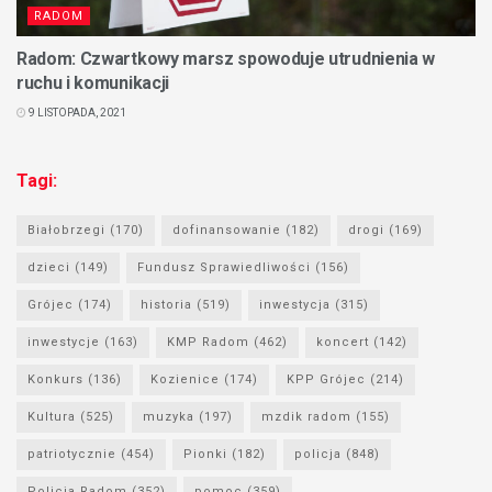
RADOM
Radom: Czwartkowy marsz spowoduje utrudnienia w
ruchu i komunikacji
9 LISTOPADA, 2021
Tagi:
Białobrzegi
(170)
dofinansowanie
(182)
drogi
(169)
dzieci
(149)
Fundusz Sprawiedliwości
(156)
Grójec
(174)
historia
(519)
inwestycja
(315)
inwestycje
(163)
KMP Radom
(462)
koncert
(142)
Konkurs
(136)
Kozienice
(174)
KPP Grójec
(214)
Kultura
(525)
muzyka
(197)
mzdik radom
(155)
patriotycznie
(454)
Pionki
(182)
policja
(848)
Policja Radom
(352)
pomoc
(359)