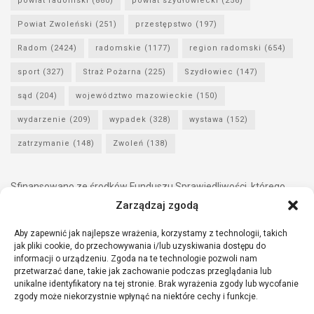
powiat radomski
(880)
powiat szydłowiecki
(256)
Powiat Zwoleński
(251)
przestępstwo
(197)
Radom
(2424)
radomskie
(1177)
region radomski
(654)
sport
(327)
Straż Pożarna
(225)
Szydłowiec
(147)
sąd
(204)
województwo mazowieckie
(150)
wydarzenie
(209)
wypadek
(328)
wystawa
(152)
zatrzymanie
(148)
Zwoleń
(138)
Sfinansowano ze środków Funduszu Sprawiedliwości, którego
dysponentem jest Minister Sprawiedliwości.
Zarządzaj zgodą
Aby zapewnić jak najlepsze wrażenia, korzystamy z technologii, takich
jak pliki cookie, do przechowywania i/lub uzyskiwania dostępu do
informacji o urządzeniu. Zgoda na te technologie pozwoli nam
przetwarzać dane, takie jak zachowanie podczas przeglądania lub
unikalne identyfikatory na tej stronie. Brak wyrażenia zgody lub wycofanie
zgody może niekorzystnie wpłynąć na niektóre cechy i funkcje.