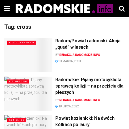
Tag:
cross
Radom/Powiat radomski: Akcja
POWIAT RADOMSKI
„quad” w lasach
BY
REDAKCJA RADOMSKIE.INFO
23 MARCA, 2023
Radomskie: Pijany motocyklista
BIALOBRZEGI
sprawcą kolizji – na przejściu dla
pieszych
BY
REDAKCJA RADOMSKIE.INFO
18 LIPCA, 2022
Powiat kozienicki: Na dwóch
KOZIENICE
kółkach po laury