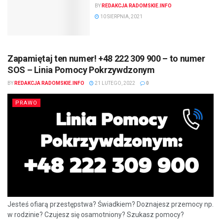
BY
REDAKCJA RADOMSKIE.INFO
10 SIERPNIA, 2021
Zapamiętaj ten numer! +48 222 309 900 – to numer
SOS – Linia Pomocy Pokrzywdzonym
BY
REDAKCJA RADOMSKIE.INFO
21 LUTEGO, 2022
0
PRAWO
Jesteś ofiarą przestępstwa? Świadkiem? Doznajesz przemocy np.
w rodzinie? Czujesz się osamotniony? Szukasz pomocy?