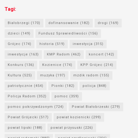
Tagi:
Białobrzegi
(170)
dofinansowanie
(182)
drogi
(169)
dzieci
(149)
Fundusz Sprawiedliwości
(156)
Grójec
(174)
historia
(519)
inwestycja
(315)
inwestycje
(163)
KMP Radom
(462)
koncert
(142)
Konkurs
(136)
Kozienice
(174)
KPP Grójec
(214)
Kultura
(525)
muzyka
(197)
mzdik radom
(155)
patriotycznie
(454)
Pionki
(182)
policja
(848)
Policja Radom
(352)
pomoc
(359)
pomoc pokrzywdzonym
(724)
Powiat Białobrzeski
(279)
Powiat Grójecki
(517)
powiat kozienicki
(299)
powiat lipski
(188)
powiat przysuski
(226)