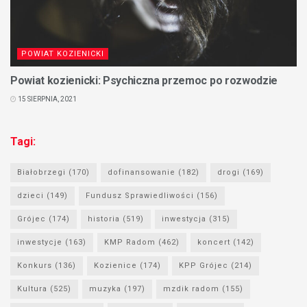
POWIAT KOZIENICKI
Powiat kozienicki: Psychiczna przemoc po rozwodzie
15 SIERPNIA, 2021
Tagi:
Białobrzegi
(170)
dofinansowanie
(182)
drogi
(169)
dzieci
(149)
Fundusz Sprawiedliwości
(156)
Grójec
(174)
historia
(519)
inwestycja
(315)
inwestycje
(163)
KMP Radom
(462)
koncert
(142)
Konkurs
(136)
Kozienice
(174)
KPP Grójec
(214)
Kultura
(525)
muzyka
(197)
mzdik radom
(155)