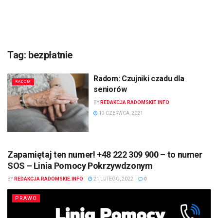
Tag:
bezpłatnie
Radom: Czujniki czadu dla
RADOM
seniorów
BY
REDAKCJA RADOMSKIE.INFO
19 CZERWCA, 2021
Zapamiętaj ten numer! +48 222 309 900 – to numer
SOS – Linia Pomocy Pokrzywdzonym
BY
REDAKCJA RADOMSKIE.INFO
21 LUTEGO, 2022
0
PRAWO