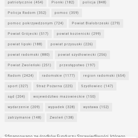
patriotycznie
(454)
Pionki
(182)
policja
(848)
Policja Radom
(352)
pomoc
(359)
pomoc pokrzywdzonym
(724)
Powiat Białobrzeski
(279)
Powiat Grójecki
(517)
powiat kozienicki
(299)
powiat lipski
(188)
powiat przysuski
(226)
powiat radomski
(880)
powiat szydłowiecki
(256)
Powiat Zwoleński
(251)
przestępstwo
(197)
Radom
(2424)
radomskie
(1177)
region radomski
(654)
sport
(327)
Straż Pożarna
(225)
Szydłowiec
(147)
sąd
(204)
województwo mazowieckie
(150)
wydarzenie
(209)
wypadek
(328)
wystawa
(152)
zatrzymanie
(148)
Zwoleń
(138)
Sfinansowano ze środków Funduszu Sprawiedliwości, którego