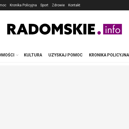
omoc
Kronika Policyjna
Sport
Zdrowie
Kontakt
OMOŚCI
KULTURA
UZYSKAJ POMOC
KRONIKA POLICYJNA