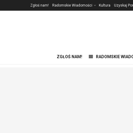
Zgłoś nam!
Radomskie Wiadomości
Kultura
Uzyskaj P
ZGŁOŚ NAM!
RADOMSKIE WIAD