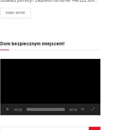
Szukasz pomocy? Zadzwoń na numer +48 222 309...
READ MORE
Dom bezpiecznym miejscem!
Odtwarzacz
video
00:00
00:30