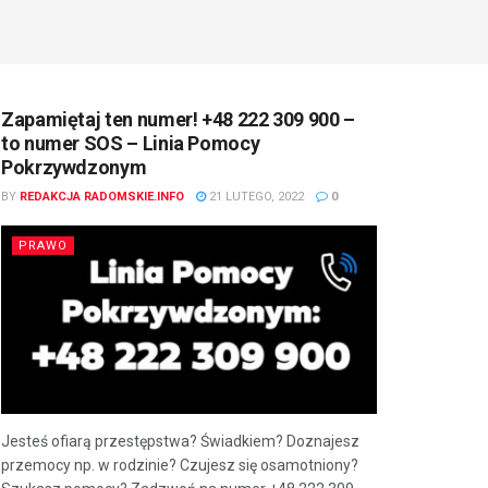
Zapamiętaj ten numer! +48 222 309 900 –
to numer SOS – Linia Pomocy
Pokrzywdzonym
BY
REDAKCJA RADOMSKIE.INFO
21 LUTEGO, 2022
0
PRAWO
Jesteś ofiarą przestępstwa? Świadkiem? Doznajesz
przemocy np. w rodzinie? Czujesz się osamotniony?