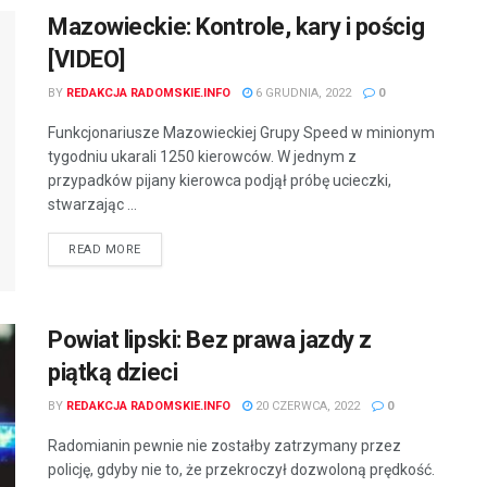
Mazowieckie: Kontrole, kary i pościg
[VIDEO]
BY
REDAKCJA RADOMSKIE.INFO
6 GRUDNIA, 2022
0
Funkcjonariusze Mazowieckiej Grupy Speed w minionym
tygodniu ukarali 1250 kierowców. W jednym z
przypadków pijany kierowca podjął próbę ucieczki,
stwarzając ...
READ MORE
Powiat lipski: Bez prawa jazdy z
piątką dzieci
BY
REDAKCJA RADOMSKIE.INFO
20 CZERWCA, 2022
0
Radomianin pewnie nie zostałby zatrzymany przez
policję, gdyby nie to, że przekroczył dozwoloną prędkość.