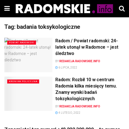
Tag:
badania toksykologiczne
Radom / Powiat radomski: 24-
POWIAT RADOMSKI
latek utonął w Radomce – jest
śledztwo
BY
REDAKCJA RADOMSKIE.INFO
6 LIPCA, 2022
Radom: Rozbił 10 w centrum
KRONIKA POLICYJNA
Radomia kilka miesięcy temu.
Znamy wyniki badań
toksykologicznych
BY
REDAKCJA RADOMSKIE.INFO
4 LUTEGO, 2022