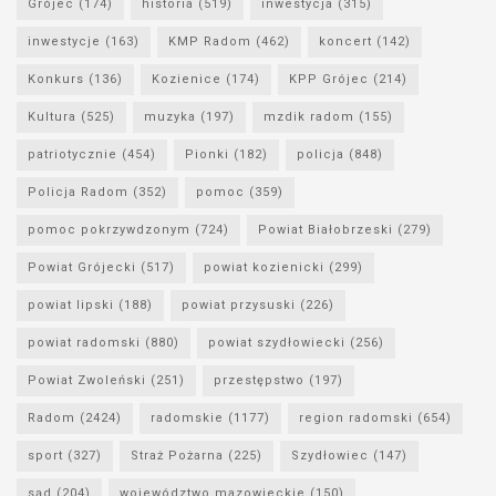
Grójec
(174)
historia
(519)
inwestycja
(315)
inwestycje
(163)
KMP Radom
(462)
koncert
(142)
Konkurs
(136)
Kozienice
(174)
KPP Grójec
(214)
Kultura
(525)
muzyka
(197)
mzdik radom
(155)
patriotycznie
(454)
Pionki
(182)
policja
(848)
Policja Radom
(352)
pomoc
(359)
pomoc pokrzywdzonym
(724)
Powiat Białobrzeski
(279)
Powiat Grójecki
(517)
powiat kozienicki
(299)
powiat lipski
(188)
powiat przysuski
(226)
powiat radomski
(880)
powiat szydłowiecki
(256)
Powiat Zwoleński
(251)
przestępstwo
(197)
Radom
(2424)
radomskie
(1177)
region radomski
(654)
sport
(327)
Straż Pożarna
(225)
Szydłowiec
(147)
sąd
(204)
województwo mazowieckie
(150)