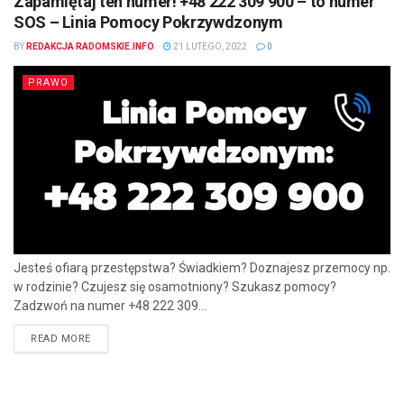
Zapamiętaj ten numer! +48 222 309 900 – to numer
SOS – Linia Pomocy Pokrzywdzonym
BY
REDAKCJA RADOMSKIE.INFO
21 LUTEGO, 2022
0
PRAWO
Jesteś ofiarą przestępstwa? Świadkiem? Doznajesz przemocy np.
w rodzinie? Czujesz się osamotniony? Szukasz pomocy?
Zadzwoń na numer +48 222 309...
READ MORE