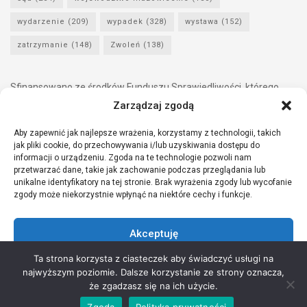
wydarzenie
(209)
wypadek
(328)
wystawa
(152)
zatrzymanie
(148)
Zwoleń
(138)
Sfinansowano ze środków Funduszu Sprawiedliwości, którego
dysponentem jest Minister Sprawiedliwości.
Zarządzaj zgodą
Aby zapewnić jak najlepsze wrażenia, korzystamy z technologii, takich
jak pliki cookie, do przechowywania i/lub uzyskiwania dostępu do
informacji o urządzeniu. Zgoda na te technologie pozwoli nam
przetwarzać dane, takie jak zachowanie podczas przeglądania lub
unikalne identyfikatory na tej stronie. Brak wyrażenia zgody lub wycofanie
zgody może niekorzystnie wpłynąć na niektóre cechy i funkcje.
Akceptuję
Ta strona korzysta z ciasteczek aby świadczyć usługi na
Odmów
najwyższym poziomie. Dalsze korzystanie ze strony oznacza,
Copyright © 2021 Stowarzyszenie Przyjaciół Zdrowia - Wszelkie prawa
że zgadzasz się na ich użycie.
Zobacz preferencje
zastrzeżone
Zgoda
Polityka prywatności