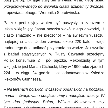
duży pieróg. Okrągłe stały się w wieku XVIII, kiedy skład
przygotowywanego do wypieku ciasta uzupełniły drożdże.
– opowiada etnograf Weronika Sierotwińska.
Pączek perfekcyjny winien być puszysty, a zarazem z
lekka wklęśnięty. Jasna otoczka wokół niego dowodzi, iż
ciasto smażono – nie pieczono! – na świeżym tłuszczu,
najlepiej smalcu. Jeden zawiera około 220 kalorii, więc
trudno tego dnia uniknąć przybrania na wadze. Jak wynika
z badań statystycznych w Tłusty Czwartek przeciętny
Polak konsumuje 2 i pół pączka. Rekordzistą w tym
względzie jest Marian Cichocki, który w 1990 roku zjadł ich
224 – w ciągu 24 godzin – co odnotowano w Księdze
Rekordów Guinnessa.
–
Na terenach polskich
w
czasów
pogańs
kich
na
początku
marca –
świętowano odejście zimy i nadejście wiosny.
W
tym dnu jadłospis Polan, Wiślan, Mazowszan czy