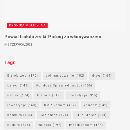
KRONIKA POLICYJNA
Powiat białobrzeski: Pościg za włamywaczem
3 CZERWCA, 2022
Tagi:
Białobrzegi
(170)
dofinansowanie
(182)
drogi
(169)
dzieci
(149)
Fundusz Sprawiedliwości
(156)
Grójec
(174)
historia
(519)
inwestycja
(315)
inwestycje
(163)
KMP Radom
(462)
koncert
(142)
Konkurs
(136)
Kozienice
(174)
KPP Grójec
(214)
Kultura
(525)
muzyka
(197)
mzdik radom
(155)