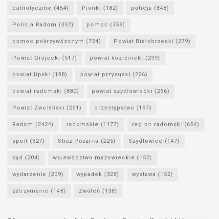
patriotycznie
(454)
Pionki
(182)
policja
(848)
Policja Radom
(352)
pomoc
(359)
pomoc pokrzywdzonym
(724)
Powiat Białobrzeski
(279)
Powiat Grójecki
(517)
powiat kozienicki
(299)
powiat lipski
(188)
powiat przysuski
(226)
powiat radomski
(880)
powiat szydłowiecki
(256)
Powiat Zwoleński
(251)
przestępstwo
(197)
Radom
(2424)
radomskie
(1177)
region radomski
(654)
sport
(327)
Straż Pożarna
(225)
Szydłowiec
(147)
sąd
(204)
województwo mazowieckie
(150)
wydarzenie
(209)
wypadek
(328)
wystawa
(152)
zatrzymanie
(148)
Zwoleń
(138)