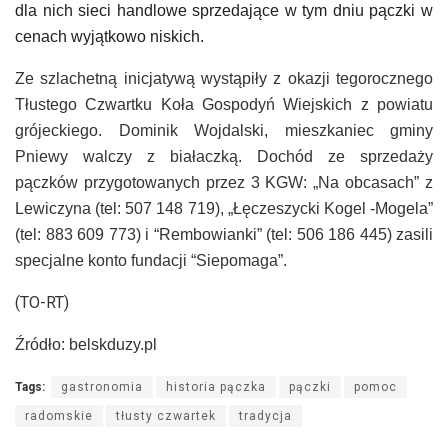
dla nich sieci handlowe sprzedające w tym dniu pączki w
cenach wyjątkowo niskich.
Z
e
szlachetną inicjatywą wystąpiły
z okazji tegorocznego
Tłustego Czwartku
Koła Gospodyń Wiejskich z powiatu
grójeckiego.
Dominik Wojdalski, mieszkaniec gminy
Pniewy walczy z białaczką. D
ochód ze sprzedaży
pączków przygotowanych przez 3 KGW:
„Na obcasach” z
Lewiczyna (tel: 507 148 719), „Łęczeszycki Kogel -Mogela”
(tel: 883 609 773) i “Rembowianki” (tel: 506 186 445) zasili
specjalne konto fundacji “Siepomaga”.
(TO-RT)
Źródło: belskduz
y
.pl
Tags:
gastronomia
historia pączka
pączki
pomoc
radomskie
tłusty czwartek
tradycja