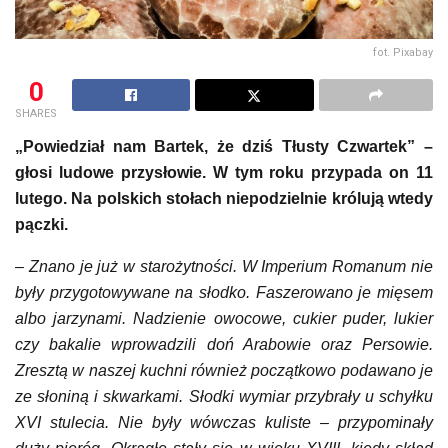
fot. Pixabay
0
SHARES
„Powiedział nam Bartek, że dziś Tłusty Czwartek” –
głosi ludowe przysłowie. W tym roku przypada on 11
lutego. Na polskich stołach niepodzielnie królują wtedy
pączki.
–
Znano je już w starożytności. W Imperium Romanum nie
były przygotowywane na słodko. Faszerowano je mięsem
albo jarzynami. Nadzienie owocowe, cukier puder, lukier
czy bakalie wprowadzili doń Arabowie oraz Persowie.
Zresztą w naszej kuchni również początkowo podawano je
ze słoniną i skwarkami. Słodki wymiar przybrały u schyłku
XVI stulecia. Nie były wówczas kuliste – przypominały