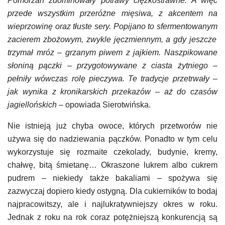
Pomorzan
zdominowały potrawy ciężkostrawne. A więc
przede wszystkim przeróżne mięsiwa, z akcentem na
wieprzowinę oraz tłuste sery. Popijano to sfermentowany
m
zacierem zbożowym, zwykle
jęczmiennym,
a gdy jeszcze
trzymał mróz – grzanym piwem z jajkiem.
Naszpikowane
słoniną pączki – przygotowywane z
ciasta
żytniego –
pełniły wówczas rolę pieczywa.
Te tradycje przetrwały –
jak wynika z kronikarskich przekazów – aż do czasów
jagiellońskich
– opowiada Sierotwińska.
Nie istnieją już chyba owoce, których przetworów nie
używa się do nadziewania pączków. Ponadto w tym celu
wykorzystuje się rozmaite czekolady, budynie, kremy,
chałwę, bitą śmietanę… Okraszone lukrem albo cukrem
pudrem – niekiedy także bakaliami – spożywa się
zazwyczaj dopiero kiedy ostygną. Dla cukierników to bodaj
najpracowitszy, ale i najlukratywniejszy okres w roku.
Jednak z roku na rok coraz potężniejszą konkurencją są