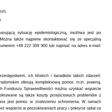
895.
8
ującą sytuację epidemiologiczną, możliwa jest po
 Można także najpierw skontaktować się ze specjalną
numerem +48 222 309 900 lub napisać na adres e-mail:
estępstwem, ich bliskich i świadków takich zdarzeń.
 radomskim oferują kompleksową pomoc m.in. prawną,
ach Funduszu Sprawiedliwości można uzyskać wsparcie
okrywane są także koszty przejściowych problemów z
ana jest pomoc w znalezieniu schronienia. W ramach
eż wsparcie w poszukiwaniach pracy i pokrycie opłat za