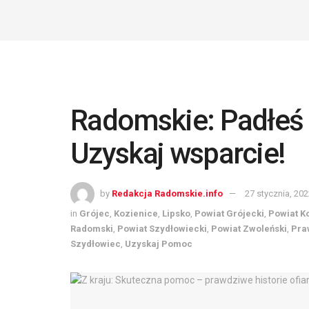
Radomskie: Padłeś 
Uzyskaj wsparcie!
by
Redakcja Radomskie.info
27 stycznia, 20
in
Grójec
,
Kozienice
,
Lipsko
,
Powiat Grójecki
,
Powiat K
Radomski
,
Powiat Szydłowiecki
,
Powiat Zwoleński
,
Pra
Szydłowiec
,
Uzyskaj Pomoc