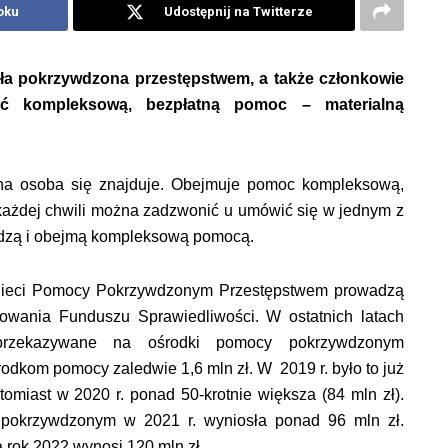
oku
Udostępnij na Twitterze
ała pokrzywdzona przestępstwem, a także członkowie
ać kompleksową, bezpłatną pomoc – materialną
dana osoba się znajduje. Obejmuje pomoc kompleksową,
każdej chwili można zadzwonić u umówić się w jednym z
radzą i obejmą kompleksową pomocą.
 Sieci Pomocy Pokrzywdzonym Przestępstwem prowadzą
sowania Funduszu Sprawiedliwości. W ostatnich latach
 przekazywane na ośrodki pomocy pokrzywdzonym
odkom pomocy zaledwie 1,6 mln zł. W 2019 r. było to już
tomiast w 2020 r. ponad 50-krotnie większa (84 mln zł).
okrzywdzonym w 2021 r. wyniosła ponad 96 mln zł.
a rok 2022
wynosi 120 mln zł.