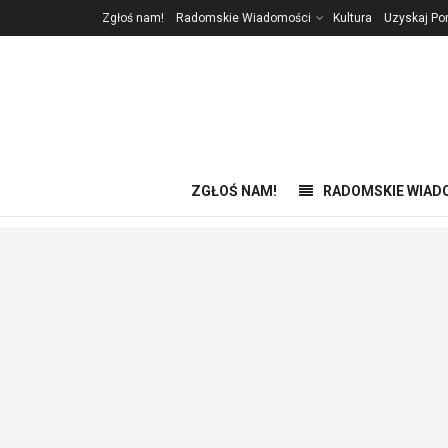
Zgłoś nam!
Radomskie Wiadomości
Kultura
Uzyskaj P
ZGŁOŚ NAM!
RADOMSKIE WIAD