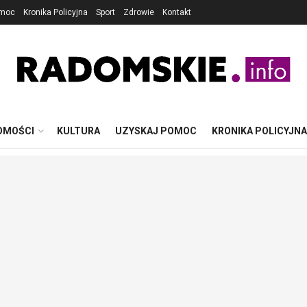
omoc
Kronika Policyjna
Sport
Zdrowie
Kontakt
OMOŚCI
KULTURA
UZYSKAJ POMOC
KRONIKA POLICYJNA