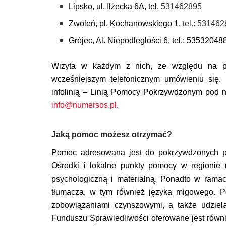
Lipsko, ul. Iłżecka 6A, tel.
531462895
Zwoleń, pl. Kochanowskiego 1,
tel.: 531462
Grójec, Al. Niepodległości 6, tel.: 53532048
Wizyta w każdym z nich, ze względu na pan
wcześniejszym telefonicznym umówieniu się.
infolinią – Linią Pomocy Pokrzywdzonym pod 
info@numersos.pl
.
Jaką pomoc możesz otrzymać?
Pomoc adresowana jest do pokrzywdzonych prz
Ośrodki i lokalne punkty pomocy w regionie
psychologiczną i materialną. Ponadto w ram
tłumacza, w tym również języka migowego. P
zobowiązaniami czynszowymi, a także udziel
Funduszu Sprawiedliwości oferowane jest równi