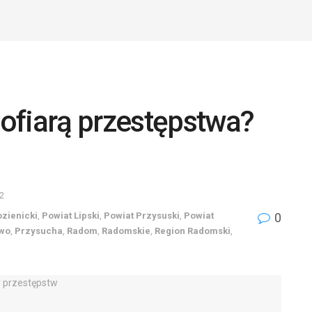
ofiarą przestępstwa?
22
ozienicki
,
Powiat Lipski
,
Powiat Przysuski
,
Powiat
0
wo
,
Przysucha
,
Radom
,
Radomskie
,
Region Radomski
,