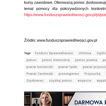
kursy zawodowe. Oferowaną pomoc dostosowuje si
temat pomocy dla pokrzywdzonych konkretny
https://www.funduszsprawiedliwosci.gov.pl/pl/po
Źródło: www.funduszsprawiedliwosci.gov.pl
Tags:
Fundusz Sprawiedliwości
infolinia
Ogóln
pomoc
pomoc materialna
pomoc prawna
p
powiat kozienicki
powiat lipski
powiat przysus
Powiat Zwoleński
przestępstwo
Przysucha
Szydłowiec
uzyskaj pomoc
wsparcie
wypa