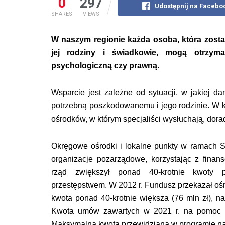
0
297
Udostępnij na Facebo
SHARES
VIEWS
W naszym regionie każda osoba, która zost
jej rodziny i świadkowie, mogą otrzym
psychologiczną czy prawną.
Wsparcie jest zależne od sytuacji, w jakiej 
potrzebną poszkodowanemu i jego rodzinie. W 
ośrodków, w którym specjaliści wysłuchają, do
Okręgowe ośrodki i lokalne punkty w ramach
organizacje pozarządowe, korzystając z finan
rząd zwiększył ponad 40-krotnie kwoty
przestępstwem. W 2012 r. Fundusz przekazał ośr
kwota ponad 40-krotnie większa (76 mln zł), na
Kwota umów zawartych w 2021 r. na pomoc p
Maksymalna kwota
przewidziana w programie n