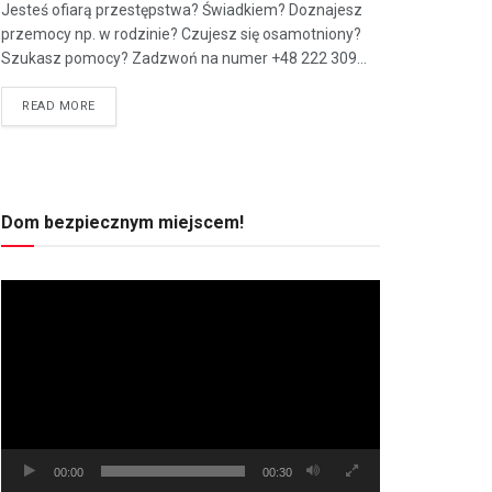
Jesteś ofiarą przestępstwa? Świadkiem? Doznajesz
przemocy np. w rodzinie? Czujesz się osamotniony?
Szukasz pomocy? Zadzwoń na numer +48 222 309...
READ MORE
Dom bezpiecznym miejscem!
Odtwarzacz
video
00:00
00:30