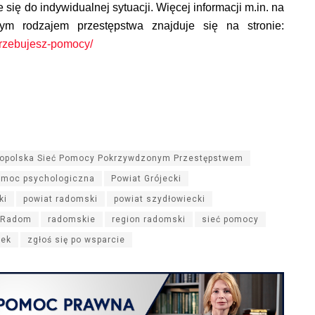
ę do indywidualnej sytuacji. Więcej informacji m.in. na
m rodzajem przestępstwa znajduje się na stronie:
trzebujesz-pomocy/
opolska Sieć Pomocy Pokrzywdzonym Przestępstwem
omoc psychologiczna
Powiat Grójecki
ki
powiat radomski
powiat szydłowiecki
Radom
radomskie
region radomski
sieć pomocy
dek
zgłoś się po wsparcie