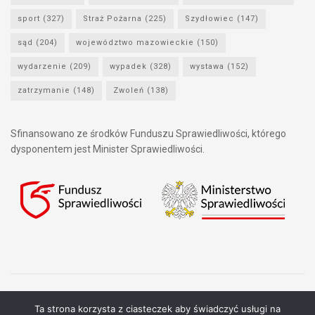
sport
(327)
Straż Pożarna
(225)
Szydłowiec
(147)
sąd
(204)
województwo mazowieckie
(150)
wydarzenie
(209)
wypadek
(328)
wystawa
(152)
zatrzymanie
(148)
Zwoleń
(138)
Sfinansowano ze środków Funduszu Sprawiedliwości, którego
dysponentem jest Minister Sprawiedliwości.
Ta strona korzysta z ciasteczek aby świadczyć usługi na