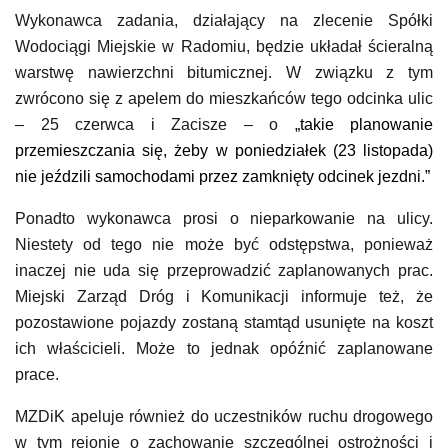
Wykonawca zadania, działający na zlecenie Spółki
Wodociągi Miejskie w Radomiu, będzie układał ścieralną
warstwę nawierzchni bitumicznej. W związku z tym
zwrócono się z apelem do mieszkańców tego odcinka ulic
– 25 czerwca i Zacisze – o
„
takie planowanie
przemieszczania się, żeby w poniedziałek (23 listopada)
nie jeździli samochodami przez zamknięty odcinek jezdni.”
Ponadto wykonawca prosi o nieparkowanie na ulicy.
Niestety od tego nie może być odstępstwa, ponieważ
inaczej nie uda się przeprowadzić zaplanowanych prac.
Miejski Zarząd Dróg i Komunikacji informuje też, że
pozostawione pojazdy zostaną stamtąd usunięte na koszt
ich właścicieli. Może to jednak opóźnić zaplanowane
prace.
MZDiK apeluje r
ównież
do uczestników ruchu drogowego
w tym rejonie o zachowanie szczególnej ostrożności i