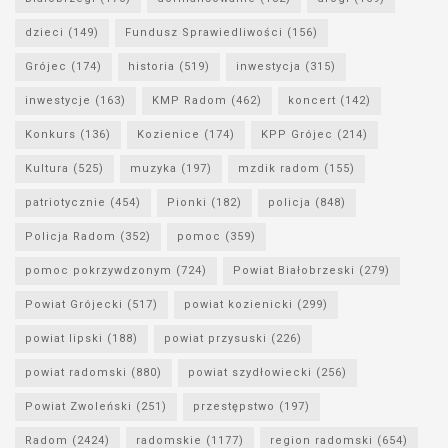
dzieci
(149)
Fundusz Sprawiedliwości
(156)
Grójec
(174)
historia
(519)
inwestycja
(315)
inwestycje
(163)
KMP Radom
(462)
koncert
(142)
Konkurs
(136)
Kozienice
(174)
KPP Grójec
(214)
Kultura
(525)
muzyka
(197)
mzdik radom
(155)
patriotycznie
(454)
Pionki
(182)
policja
(848)
Policja Radom
(352)
pomoc
(359)
pomoc pokrzywdzonym
(724)
Powiat Białobrzeski
(279)
Powiat Grójecki
(517)
powiat kozienicki
(299)
powiat lipski
(188)
powiat przysuski
(226)
powiat radomski
(880)
powiat szydłowiecki
(256)
Powiat Zwoleński
(251)
przestępstwo
(197)
Radom
(2424)
radomskie
(1177)
region radomski
(654)