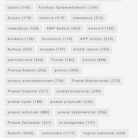
dzieci
(149)
Fundusz Sprawiedliwości
(156)
Grójec
(174)
historia
(519)
inwestycja
(315)
inwestycje
(163)
KMP Radom
(462)
koncert
(142)
Konkurs
(136)
Kozienice
(174)
KPP Grójec
(214)
Kultura
(525)
muzyka
(197)
mzdik radom
(155)
patriotycznie
(454)
Pionki
(182)
policja
(848)
Policja Radom
(352)
pomoc
(359)
pomoc pokrzywdzonym
(724)
Powiat Białobrzeski
(279)
Powiat Grójecki
(517)
powiat kozienicki
(299)
powiat lipski
(188)
powiat przysuski
(226)
powiat radomski
(880)
powiat szydłowiecki
(256)
Powiat Zwoleński
(251)
przestępstwo
(197)
Radom
(2424)
radomskie
(1177)
region radomski
(654)