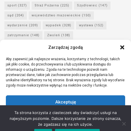
sport
(327)
Straż Pożarna
(225)
Szydłowiec
(147)
sąd
(204)
województwo mazowieckie
(150)
wydarzenie
(209)
wypadek
(328)
wystawa
(152)
zatrzymanie
(148)
Zwoleń
(138)
Zarządzaj zgodą
Sfinansowano ze środków Funduszu Sprawiedliwości, którego
Aby zapewnić jak najlepsze wrażenia, korzystamy z technologii, takich
dysponentem jest Minister Sprawiedliwości.
jak pliki cookie, do przechowywania i/lub uzyskiwania dostępu do
informacji o urządzeniu. Zgoda na te technologie pozwoli nam
przetwarzać dane, takie jak zachowanie podczas przeglądania lub
unikalne identyfikatory na tej stronie. Brak wyrażenia zgody lub wycofanie
zgody może niekorzystnie wpłynąć na niektóre cechy i funkcje.
Akceptuję
Ta strona korzysta z ciasteczek aby świadczyć usługi na
Odmów
najwyższym poziomie. Dalsze korzystanie ze strony oznacza,
że zgadzasz się na ich użycie.
Zobacz preferencje