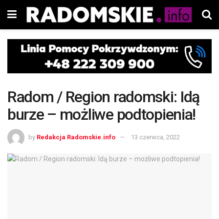
Radom / Region radomski: Idą
burze – możliwe podtopienia!
by
Redakcja Radomskie.info
13 czerwca, 2022