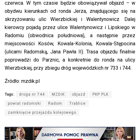
czerwca. W tym czasie będzie obowiązywał objazd – w
obydwu kierunkach od ronda Jerza, znajdującego się na
skrzyżowaniu ulic Wierzbickiej i Walentynowicz. Dalej
kierowcy pojadą przez ulice Walentynowicz i Lipskiego w
Radomiu (obwodnica południowa), a następnie przez
miejscowości Kosów, Kowala-Kolonia, Kowala-Stępocina
(ulicami Radomską, Jana Pawła II). Trasa objazdu finalnie
poprowadzi do Parznic, a konkretnie do ronda na ulicy
Wierzbickiej, przy zbiegu dróg wojewódzkich nr 733 i 744.
Źródło: mzdik.pl
Tags:
droga nr 744
MZDiK
objazd
PKP PLK
powiat radomski
Radom
Trablice
zamknięcie przejazdu kolejowego