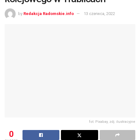
by
Redakcja Radomskie.info
13 czerwca, 2022
fot. Pixabay, zdj. ilustracyjne
0