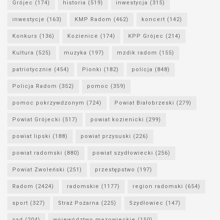
Grójec
(174)
historia
(519)
inwestycja
(315)
inwestycje
(163)
KMP Radom
(462)
koncert
(142)
Konkurs
(136)
Kozienice
(174)
KPP Grójec
(214)
Kultura
(525)
muzyka
(197)
mzdik radom
(155)
patriotycznie
(454)
Pionki
(182)
policja
(848)
Policja Radom
(352)
pomoc
(359)
pomoc pokrzywdzonym
(724)
Powiat Białobrzeski
(279)
Powiat Grójecki
(517)
powiat kozienicki
(299)
powiat lipski
(188)
powiat przysuski
(226)
powiat radomski
(880)
powiat szydłowiecki
(256)
Powiat Zwoleński
(251)
przestępstwo
(197)
Radom
(2424)
radomskie
(1177)
region radomski
(654)
sport
(327)
Straż Pożarna
(225)
Szydłowiec
(147)
sąd
(204)
województwo mazowieckie
(150)