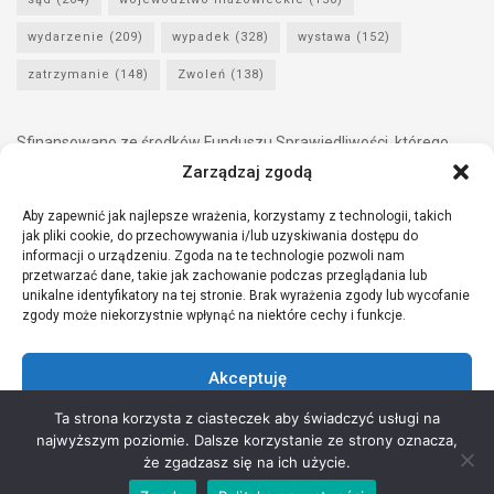
wydarzenie
(209)
wypadek
(328)
wystawa
(152)
zatrzymanie
(148)
Zwoleń
(138)
Sfinansowano ze środków Funduszu Sprawiedliwości, którego
dysponentem jest Minister Sprawiedliwości.
Zarządzaj zgodą
Aby zapewnić jak najlepsze wrażenia, korzystamy z technologii, takich
jak pliki cookie, do przechowywania i/lub uzyskiwania dostępu do
informacji o urządzeniu. Zgoda na te technologie pozwoli nam
przetwarzać dane, takie jak zachowanie podczas przeglądania lub
unikalne identyfikatory na tej stronie. Brak wyrażenia zgody lub wycofanie
zgody może niekorzystnie wpłynąć na niektóre cechy i funkcje.
Akceptuję
Ta strona korzysta z ciasteczek aby świadczyć usługi na
Odmów
najwyższym poziomie. Dalsze korzystanie ze strony oznacza,
Copyright © 2021 Stowarzyszenie Przyjaciół Zdrowia - Wszelkie prawa
że zgadzasz się na ich użycie.
Zobacz preferencje
zastrzeżone