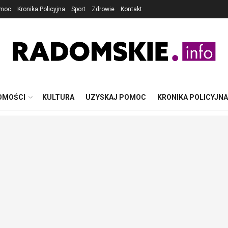
omoc
Kronika Policyjna
Sport
Zdrowie
Kontakt
OMOŚCI
KULTURA
UZYSKAJ POMOC
KRONIKA POLICYJNA