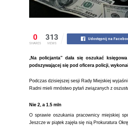
0
313
Udostępnij na Facebo
SHARES
VIEWS
„
Na policjanta” dała się oszukać księgowa 
podszywającej się pod oficera policji, wykon
Podczas dzisiejszej sesji Rady Miejskiej wyjaśni
Radni mieli mnóstwo pytań związanych z oszust
Nie 2, a 1.5 mln
O sprawie oszukania pracownicy miejskiej spó
Jeszcze w piątek zajęła się nią Prokuratura O