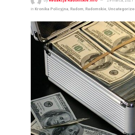
by
Redakcja Radomskie.info
29 marca, 2021
in
Kronika Policyjna
,
Radom
,
Radomskie
,
Uncategorize