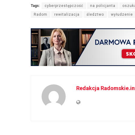
Tags:
cyberprzestępczość
na policjanta
oszuk
Radom
rewitalizacja
śledztwo
wyłudzenie
Redakcja Radomskie.in