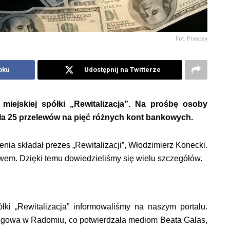
Fot. Pixabay
oku
Udostępnij na Twitterze
miejskiej spółki „Rewitalizacja”. Na prośbę osoby
ała 25 przelewów na pięć różnych kont bankowych.
enia składał prezes „Rewitalizacji”, Włodzimierz Konecki.
wem. Dzięki temu dowiedzieliśmy się wielu szczegółów.
łki „Rewitalizacja” informowaliśmy na naszym portalu.
kręgowa w Radomiu, co potwierdzała mediom Beata Galas,