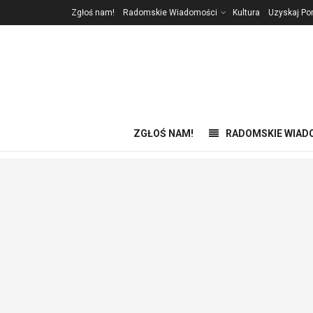
Zgłoś nam!
Radomskie Wiadomości
Kultura
Uzyskaj P
ZGŁOŚ NAM!
RADOMSKIE WIAD