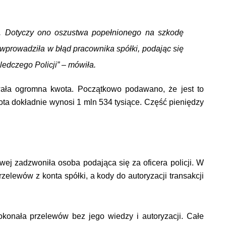
e. Dotyczy ono
oszustwa popełnionego na szkodę
a wprowadziła w błąd pracownika spółki, podając się
ledczego Policji”
–
mówiła.
owała ogromna kwota. Początkowo podawano, że jest to
wota dokładnie wynosi 1 mln 534 tysiące. Część pieniędzy
owej zadzwoniła osoba podająca się za oficera policji. W
elewów z konta spółki, a kody do autoryzacji transakcji
okonała przelewów bez jego wiedzy i autoryzacji. Całe